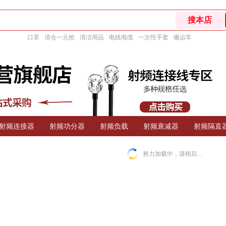
口罩
清仓一元抢
清洁用品
电线电缆
一次性手套
搬运车
射频连接器
射频功分器
射频负载
射频衰减器
射频隔直
努力加载中，请稍后...