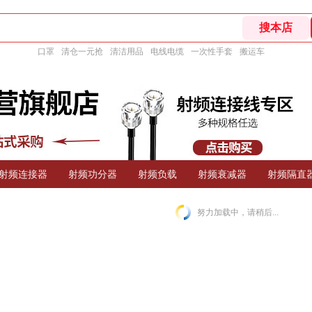
口罩
清仓一元抢
清洁用品
电线电缆
一次性手套
搬运车
射频连接器
射频功分器
射频负载
射频衰减器
射频隔直
努力加载中，请稍后...