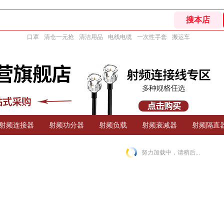
口罩
清仓一元抢
清洁用品
电线电缆
一次性手套
搬运车
射频连接器
射频功分器
射频负载
射频衰减器
射频隔直
努力加载中，请稍后...