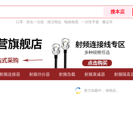
口罩
清仓一元抢
清洁用品
电线电缆
一次性手套
搬运车
射频连接器
射频功分器
射频负载
射频衰减器
射频隔直
努力加载中，请稍后...