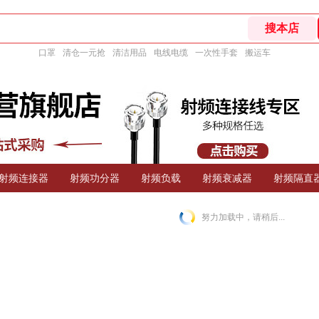
口罩
清仓一元抢
清洁用品
电线电缆
一次性手套
搬运车
射频连接器
射频功分器
射频负载
射频衰减器
射频隔直
努力加载中，请稍后...