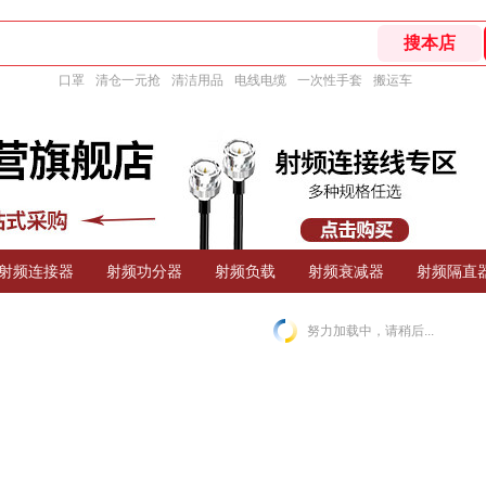
口罩
清仓一元抢
清洁用品
电线电缆
一次性手套
搬运车
射频连接器
射频功分器
射频负载
射频衰减器
射频隔直
努力加载中，请稍后...