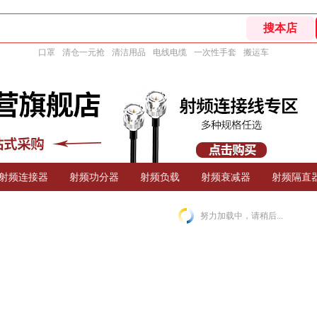
口罩
清仓一元抢
清洁用品
电线电缆
一次性手套
搬运车
射频连接器
射频功分器
射频负载
射频衰减器
射频隔直
努力加载中，请稍后...