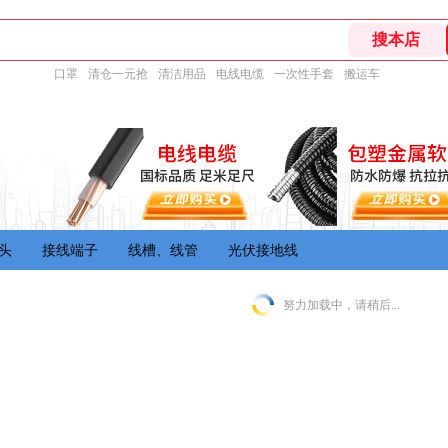
口罩
清仓一元抢
清洁用品
电线电缆
一次性手套
搬运车
头
接线端子
线槽、线管
光伏接地线
努力加载中，请稍后...