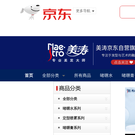
更多导航
服装城
食品
金融
首页
全部分类
所有商品
啫喱水
啫喱膏
全部分类
啫喱水系列
定型喷雾系列
啫喱膏系列