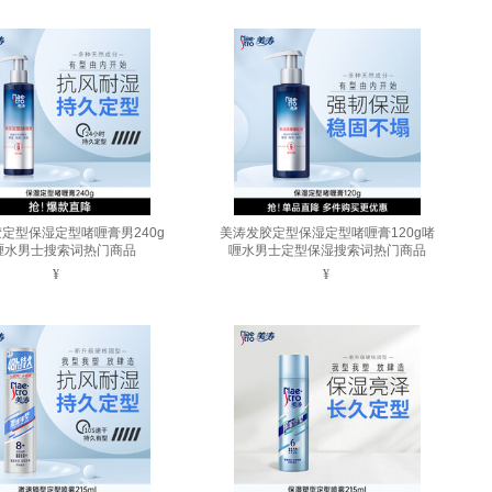
定型保湿定型啫喱膏男240g
美涛发胶定型保湿定型啫喱膏120g啫
喱水男士搜索词热门商品
喱水男士定型保湿搜索词热门商品
¥
¥