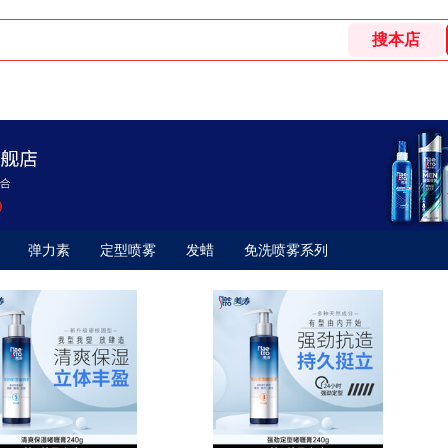
弹力素
定型喷雾
发蜡
免洗喷雾系列