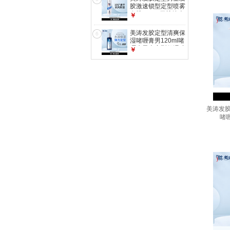
胶激速锁型定型喷雾
发胶300ml干胶搜索
￥
词热门商品
美涛发胶定型清爽保
6
湿啫喱膏男120ml啫
喱水男士定型保湿碎
￥
发整理神器
美涛发胶
啫