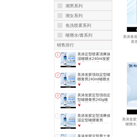
潮男系列
潮女系列
免洗喷雾系列
啫喱水/膏系列
美涛卷发
发
销售排行
美涛定型喷雾清爽保
1
湿啫喱水240ml发胶
整理碎发神器搜索词
￥
热门商品
美涛发胶强劲定型啫
2
喱膏男240ml啫喱水
男士定型保湿搜索词
￥
热门商品
美涛发胶定型强劲定
3
型啫喱膏男240g啫
喱水男士定型保湿搜
￥
索词热门商品
美涛发胶定型清爽保
4
美涛发胶
湿定型啫喱膏男
啫喱水
240g啫喱水搜索词
￥
热门商品
美涛发胶定型男士发
5