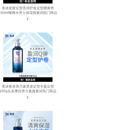
美涛发胶定型亮泽护发定型喱膏男
240ml啫喱水男士保湿搜索词热门商品
¥
美涛卷发弹力素烫发定型丰盈定型
180g头发摩丝弹力素搜索词热门商品
¥