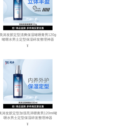
美涛发胶定型清爽保湿啫喱膏男120g
啫喱水男士定型保湿碎发整理神器
¥
美涛发胶定型加强亮泽喱膏男120ml啫
喱水男士定型保湿碎发整理神器
¥