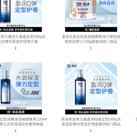
弹力素持久魅卷定型180g头
美涛头发定型发泥啫喱膏强力塑型发
造型摩丝烫发护理弹力素
蜡发泥男士120g搜索词热门商品
¥
¥
定型清爽保湿啫喱膏男120ml
美涛卷发弹力素盈润恒卷定型180g头
男士定型保湿碎发整理神器
发造型摩丝烫发护理搜索词热门商品
¥
¥