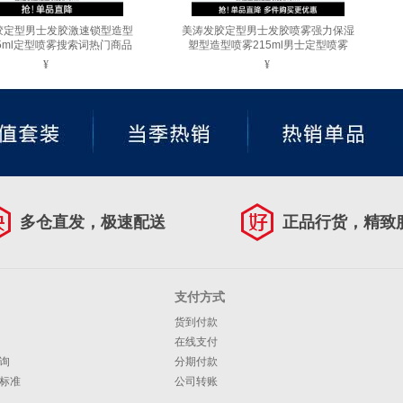
胶定型男士发胶激速锁型造型
美涛发胶定型男士发胶喷雾强力保湿
5ml定型喷雾搜索词热门商品
塑型造型喷雾215ml男士定型喷雾
¥
¥
多仓直发，极速配送
正品行货，精致
支付方式
货到付款
在线支付
询
分期付款
标准
公司转账