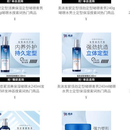
胶定型清爽保湿定型啫喱膏男
美涛发胶定型强劲定型啫喱膏男240g
0g啫喱水搜索词热门商品
啫喱水男士定型保湿搜索词热门商品
¥
¥
喷雾清爽保湿啫喱水240ml发
美涛发胶强劲定型啫喱膏男240ml啫喱
理碎发神器搜索词热门商品
水男士定型保湿搜索词热门商品
¥
¥