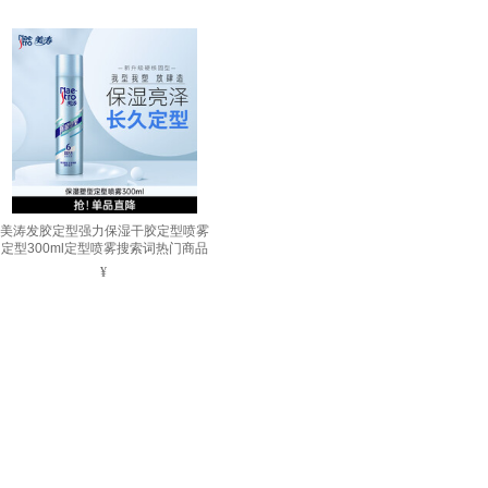
美涛发胶定型强力保湿干胶定型喷雾
定型300ml定型喷雾搜索词热门商品
¥