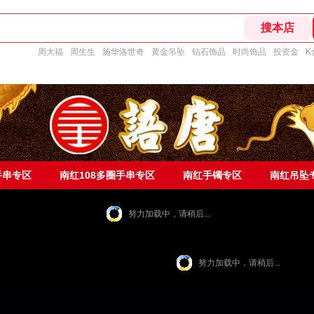
周大福
周生生
施华洛世奇
黄金吊坠
钻石饰品
时尚饰品
投资金
K
手串专区
南红108多圈手串专区
南红手镯专区
南红吊坠
努力加载中，请稍后...
努力加载中，请稍后...