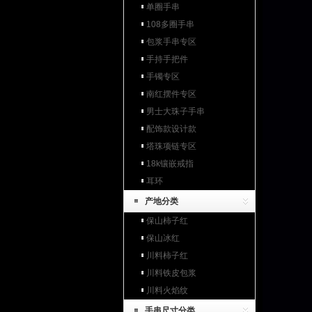
单圈手串
108多圈手串
包浆手串专区
手持手把件
手镯专区
南红摆件专区
男士大珠子手串
配饰款设计款
塔珠项链专区
18k镶嵌戒指
耳环
产地分类
保山柿子红
保山冰红
川料柿子红
川料铁皮包浆
川料火焰纹
手串尺寸分类