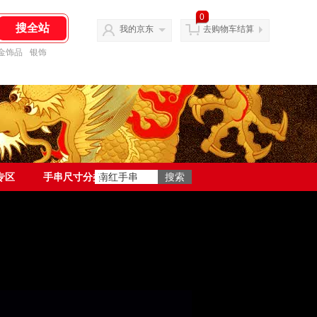
0
我的京东
去购物车结算
金饰品
银饰
专区
手串尺寸分类