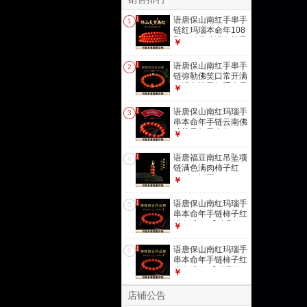
语唐保山南红手串手
1
链红玛瑙本命年108
颗项链佛珠满色柿子
￥
红多圈 【精品级 一
物一证】5mm
语唐保山南红手串手
2
链弥勒佛笑口常开满
肉满色柿子红手串男
￥
女款 10mm【一物
一证】
语唐保山南红玛瑙手
3
串本命年手链云南佛
珠柿子红男女款
￥
【镇店级 一物一
证】10.5mm
语唐福豆南红吊坠项
4
链满色满肉柿子红
925银 福豆
￥
语唐保山南红玛瑙手
5
串本命年手链柿子红
满色满肉 【精品级
￥
一物一证】10mm
语唐保山南红玛瑙手
6
串本命年手链柿子红
满色满肉 【精品级
￥
一物一证】11mm
店铺公告