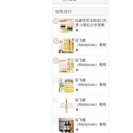
销售排行
拉蒙塔尼法国进口红
1
酒 小瓶红白半甜葡
萄酒整箱微醺 原酒
￥
进口 礼盒装
187ml*24瓶
缤飞蝶
2
（Mariposas）葡萄
酒红酒干红葡萄酒晚
￥
收冰白葡萄酒 晚收
冰白双支礼盒
缤飞蝶
3
2*375ml
（Mariposas）葡萄
酒红酒干红葡萄酒晚
￥
收冰白葡萄酒 已售
完
缤飞蝶
4
（Mariposas）葡萄
酒红酒干红葡萄酒晚
￥
收冰白葡萄酒 晚收
冰白整箱装
缤飞蝶
5
（Mariposas）葡萄
酒红酒干红葡萄酒晚
￥
收冰白葡萄酒 晚收
冰白单支装
缤飞蝶
6
（Mariposas）葡萄
酒红酒干红葡萄酒晚
￥