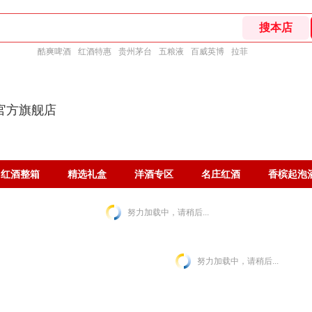
酷爽啤酒
红酒特惠
贵州茅台
五粮液
百威英博
拉菲
官方旗舰店
红酒整箱
精选礼盒
洋酒专区
名庄红酒
香槟起泡
努力加载中，请稍后...
努力加载中，请稍后...