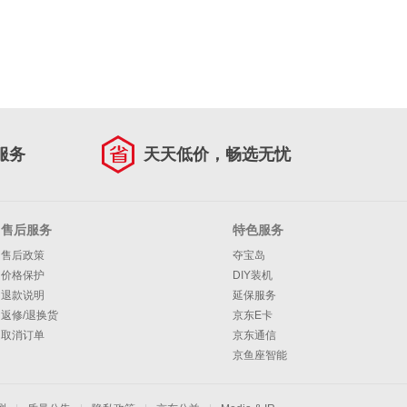
服务
天天低价，畅选无忧
售后服务
特色服务
售后政策
夺宝岛
价格保护
DIY装机
退款说明
延保服务
返修/退换货
京东E卡
取消订单
京东通信
京鱼座智能