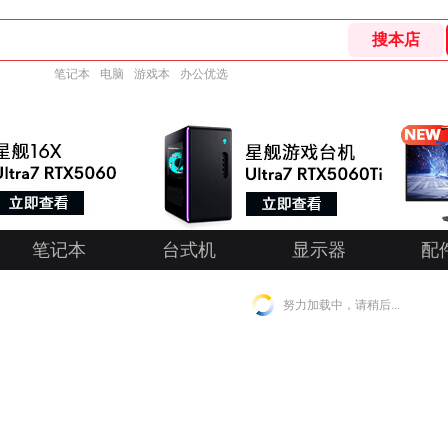
笔记本
电脑
游戏本
办公优选
笔记本
台式机
显示器
配
努力加载中，请稍后...