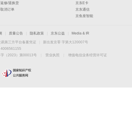
返修/退换货
京东E卡
取消订单
京东通信
京鱼座智能
测
|
质量公告
|
隐私政策
|
京东公益
|
Media & IR
交易第三方平台备案凭证
|
新出发京零 字第大120007号
06561155
2023）第00013号
|
营业执照
|
增值电信业务经营许可证