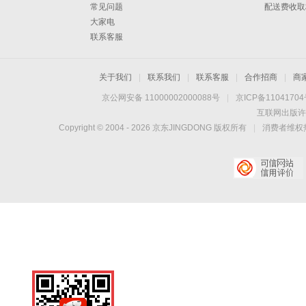
常见问题
配送费收取
大家电
联系客服
关于我们
|
联系我们
|
联系客服
|
合作招商
|
商
京公网安备 11000002000088号
|
京ICP备1104170
互联网出版许
Copyright © 2004 -
2026
京东JINGDONG 版权所有
|
消费者维权热