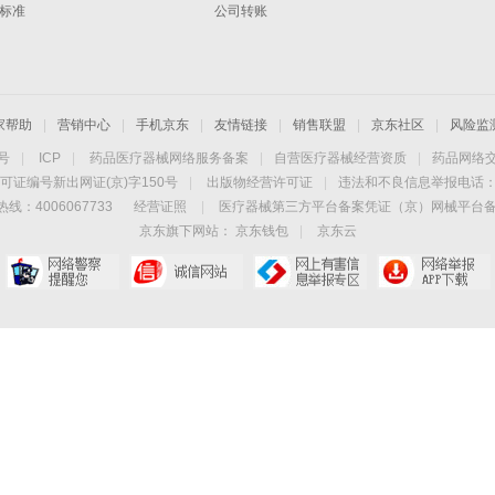
标准
公司转账
家帮助
|
营销中心
|
手机京东
|
友情链接
|
销售联盟
|
京东社区
|
风险监
4号
|
ICP
|
药品医疗器械网络服务备案
|
自营医疗器械经营资质
|
药品网络
可证编号新出网证(京)字150号
|
出版物经营许可证
|
违法和不良信息举报电话：40
线：4006067733
经营证照
|
医疗器械第三方平台备案凭证（京）网械平台备字（
京东旗下网站：
京东钱包
|
京东云