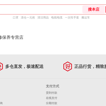
口罩
清仓一元抢
清洁用品
电线电缆
一次性手套
搬运车
修保养专营店
多仓直发，极速配送
正品行货，精致
支付方式
货到付款
在线支付
询
分期付款