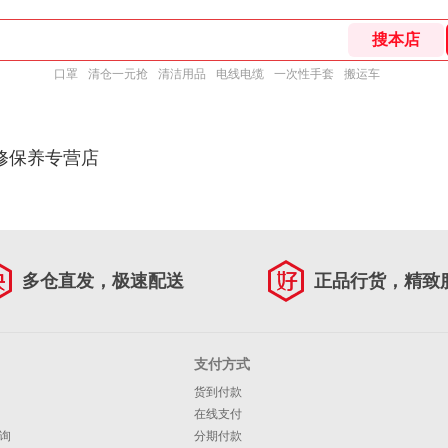
口罩
清仓一元抢
清洁用品
电线电缆
一次性手套
搬运车
修保养专营店
多仓直发，极速配送
正品行货，精致
支付方式
货到付款
在线支付
询
分期付款