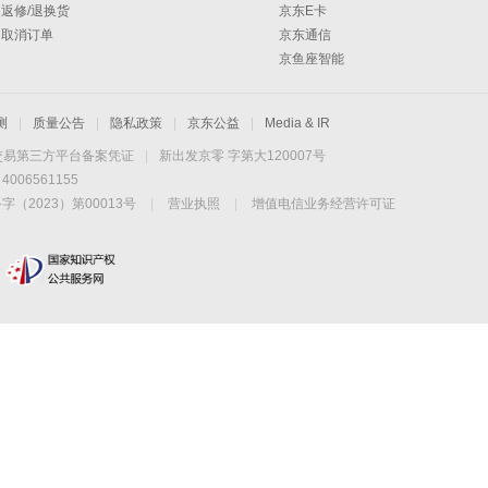
返修/退换货
京东E卡
取消订单
京东通信
京鱼座智能
测
|
质量公告
|
隐私政策
|
京东公益
|
Media & IR
交易第三方平台备案凭证
|
新出发京零 字第大120007号
06561155
2023）第00013号
|
营业执照
|
增值电信业务经营许可证