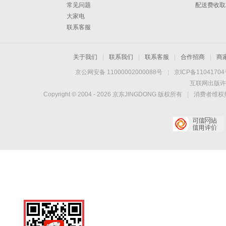
常见问题
配送费收取
大家电
联系客服
关于我们
|
联系我们
|
联系客服
|
合作招商
|
商
京公网安备 11000002000088号
|
京ICP备1104170
互联网出版许
Copyright © 2004 -
2026
京东JINGDONG 版权所有
|
消费者维权热