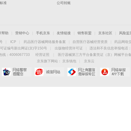
标准
公司转账
家帮助
|
营销中心
|
手机京东
|
友情链接
|
销售联盟
|
京东社区
|
风险监
4号
|
ICP
|
药品医疗器械网络服务备案
|
自营医疗器械经营资质
|
药品网络
可证编号新出网证(京)字150号
|
出版物经营许可证
|
违法和不良信息举报电话：40
线：4006067733
经营证照
|
医疗器械第三方平台备案凭证（京）网械平台备字（
京东旗下网站：
京东钱包
|
京东云