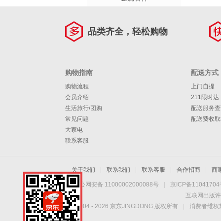
品类齐全，轻松购物
购物指南
配送方式
购物流程
上门自提
会员介绍
211限时达
生活旅行/团购
配送服务查
常见问题
配送费收取
大家电
联系客服
关于我们
|
联系我们
|
联系客服
|
合作招商
|
商
京公网安备 11000002000088号
|
京ICP备1104170
互联网出版许
Copyright © 2004 -
2026
京东JINGDONG 版权所有
|
消费者维权热