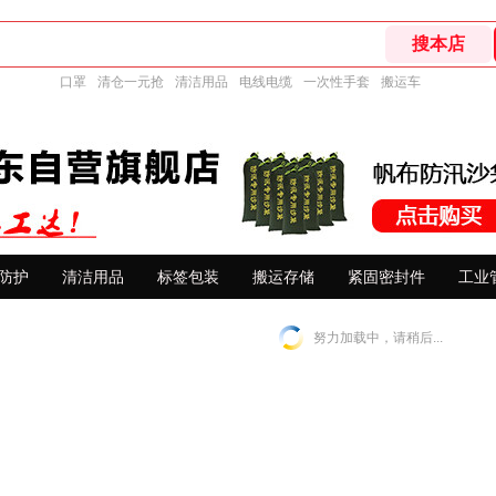
口罩
清仓一元抢
清洁用品
电线电缆
一次性手套
搬运车
防护
清洁用品
标签包装
搬运存储
紧固密封件
工业
努力加载中，请稍后...