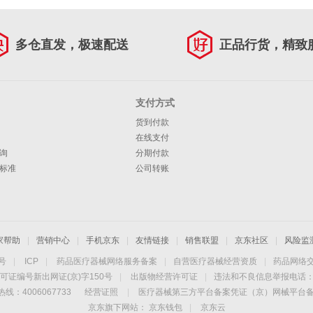
多仓直发，极速配送
正品行货，精致
支付方式
货到付款
在线支付
询
分期付款
标准
公司转账
家帮助
|
营销中心
|
手机京东
|
友情链接
|
销售联盟
|
京东社区
|
风险监
4号
|
ICP
|
药品医疗器械网络服务备案
|
自营医疗器械经营资质
|
药品网络
可证编号新出网证(京)字150号
|
出版物经营许可证
|
违法和不良信息举报电话：40
线：4006067733
经营证照
|
医疗器械第三方平台备案凭证（京）网械平台备字（
京东旗下网站：
京东钱包
|
京东云