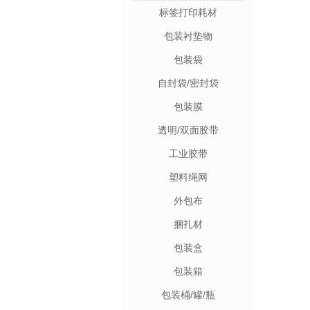
标签打印耗材
包装衬垫物
包装袋
自封袋/密封袋
包装膜
透明/双面胶带
工业胶带
塑料绳网
外包布
捆扎材
包装盒
包装箱
包装桶/罐/瓶