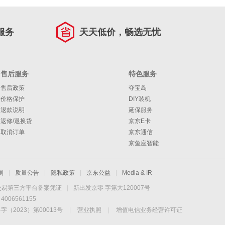
服务
天天低价，畅选无忧
售后服务
特色服务
售后政策
夺宝岛
价格保护
DIY装机
退款说明
延保服务
返修/退换货
京东E卡
取消订单
京东通信
京鱼座智能
测
|
质量公告
|
隐私政策
|
京东公益
|
Media & IR
交易第三方平台备案凭证
|
新出发京零 字第大120007号
06561155
2023）第00013号
|
营业执照
|
增值电信业务经营许可证