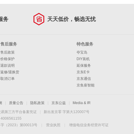
服务
天天低价，畅选无忧
售后服务
特色服务
售后政策
夺宝岛
价格保护
DIY装机
退款说明
延保服务
返修/退换货
京东E卡
取消订单
京东通信
京鱼座智能
测
|
质量公告
|
隐私政策
|
京东公益
|
Media & IR
交易第三方平台备案凭证
|
新出发京零 字第大120007号
06561155
2023）第00013号
|
营业执照
|
增值电信业务经营许可证