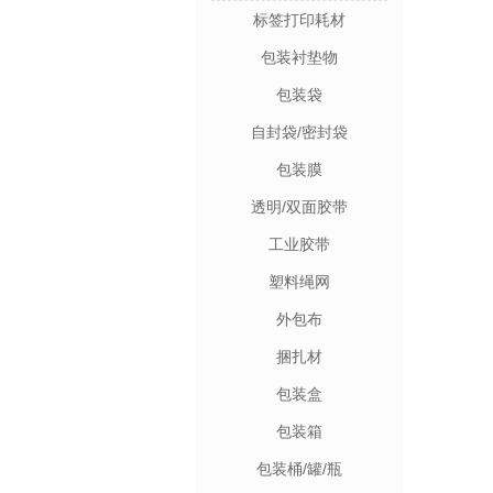
标签打印耗材
包装衬垫物
包装袋
自封袋/密封袋
包装膜
透明/双面胶带
工业胶带
塑料绳网
外包布
捆扎材
包装盒
包装箱
包装桶/罐/瓶