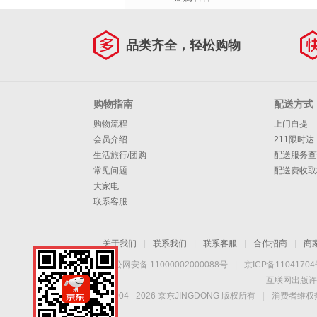
品类齐全，轻松购物
购物指南
配送方式
购物流程
上门自提
会员介绍
211限时达
生活旅行/团购
配送服务查
常见问题
配送费收取
大家电
联系客服
关于我们
|
联系我们
|
联系客服
|
合作招商
|
商
京公网安备 11000002000088号
|
京ICP备1104170
互联网出版许
Copyright © 2004 -
2026
京东JINGDONG 版权所有
|
消费者维权热