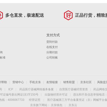
多仓直发，极速配送
正品行货，精致
支付方式
货到付款
在线支付
询
分期付款
标准
公司转账
家帮助
|
营销中心
|
手机京东
|
友情链接
|
销售联盟
|
京东社区
|
风险监
4号
|
ICP
|
药品医疗器械网络服务备案
|
自营医疗器械经营资质
|
药品网络
可证编号新出网证(京)字150号
|
出版物经营许可证
|
违法和不良信息举报电话：40
线：4006067733
经营证照
|
医疗器械第三方平台备案凭证（京）网械平台备字（
京东旗下网站：
京东钱包
|
京东云