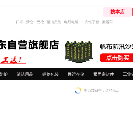
口罩
清仓一元抢
清洁用品
电线电缆
一次性手套
搬运车
防护
清洁用品
标签包装
搬运存储
紧固密封件
工业
努力加载中，请稍后...