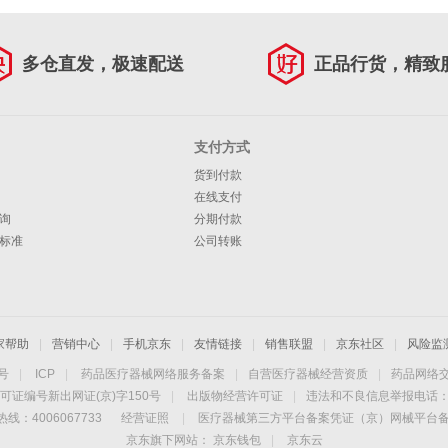
多仓直发，极速配送
正品行货，精致
支付方式
货到付款
在线支付
询
分期付款
标准
公司转账
家帮助
|
营销中心
|
手机京东
|
友情链接
|
销售联盟
|
京东社区
|
风险监
4号
|
ICP
|
药品医疗器械网络服务备案
|
自营医疗器械经营资质
|
药品网络
可证编号新出网证(京)字150号
|
出版物经营许可证
|
违法和不良信息举报电话：40
线：4006067733
经营证照
|
医疗器械第三方平台备案凭证（京）网械平台备字（
京东旗下网站：
京东钱包
|
京东云