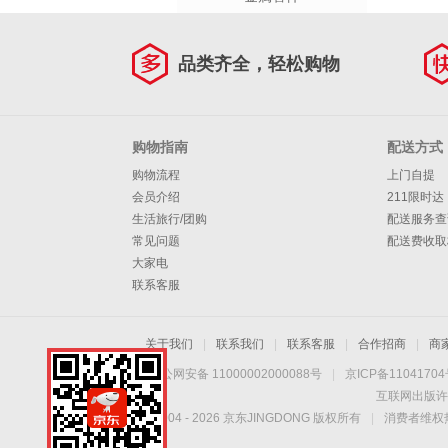
品类齐全，轻松购物
购物指南
配送方式
购物流程
上门自提
会员介绍
211限时达
生活旅行/团购
配送服务查
常见问题
配送费收取
大家电
联系客服
关于我们
|
联系我们
|
联系客服
|
合作招商
|
商
京公网安备 11000002000088号
|
京ICP备1104170
互联网出版许
Copyright © 2004 -
2026
京东JINGDONG 版权所有
|
消费者维权热