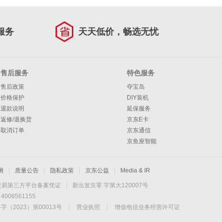
服务
天天低价，畅选无忧
售后服务
特色服务
售后政策
夺宝岛
价格保护
DIY装机
退款说明
延保服务
返修/退换货
京东E卡
取消订单
京东通信
京鱼座智能
测
|
质量公告
|
隐私政策
|
京东公益
|
Media & IR
交易第三方平台备案凭证
|
新出发京零 字第大120007号
06561155
2023）第00013号
|
营业执照
|
增值电信业务经营许可证