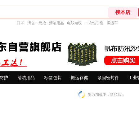
口罩
清仓一元抢
清洁用品
电线电缆
一次性手套
搬运车
防护
清洁用品
标签包装
搬运存储
紧固密封件
工业
努力加载中，请稍后...