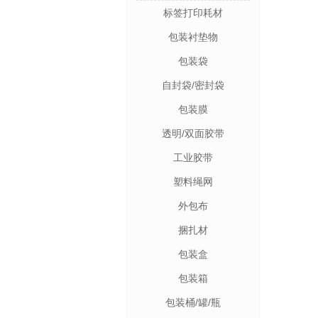
标签打印耗材
包装衬垫物
包装袋
自封袋/密封袋
包装膜
透明/双面胶带
工业胶带
塑料绳网
外包布
捆扎材
包装盒
包装箱
包装桶/罐/瓶