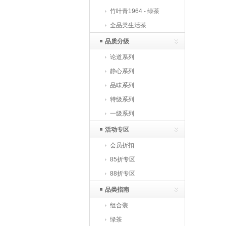
竹叶青1964 - 绿茶
全品类生活茶
品质分级
论道系列
静心系列
品味系列
特级系列
一级系列
活动专区
会员折扣
85折专区
88折专区
品类指南
组合装
绿茶