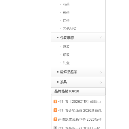
花茶
黄茶
红茶
其他品类
包装形态
袋装
罐装
礼盒
尝鲜品鉴茶
茶具
品牌热销TOP10
竹叶青【2026新茶】峨眉山
明前绿茶特级品味心意茶礼茶
竹叶青金奖绿茶 2026新茶峨
叶礼盒 尝鲜装 18.6g*1盒
眉山茶明前特级品味袋装自饮
碧潭飘雪茉莉花茶 2026新茶
口粮茶叶自己喝 100g*1袋
峨眉山茶一级自饮袋装口粮茶
竹叶青茶业出品 黄金叶一级