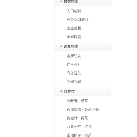
自饮指南
入门尝鲜
办公室口粮茶
差旅便携
家庭囤货
送礼指南
走亲访友
伴手茶礼
商务送礼
高端礼赠
品牌馆
竹叶青 - 绿茶
碧潭飘雪 - 茉莉花茶
黄金叶 - 黄茶
万紫千红 - 红茶
宝顶白芽 - 白茶