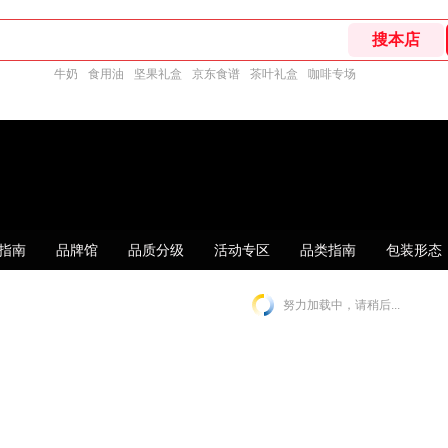
牛奶
食用油
坚果礼盒
京东食谱
茶叶礼盒
咖啡专场
指南
品牌馆
品质分级
活动专区
品类指南
包装形态
努力加载中，请稍后...