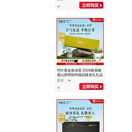
￥
竹叶青金奖绿茶 2026新茶峨
眉山茶明前特级品味送礼礼品
茶叶礼盒 120g*1盒
原价：
￥
￥