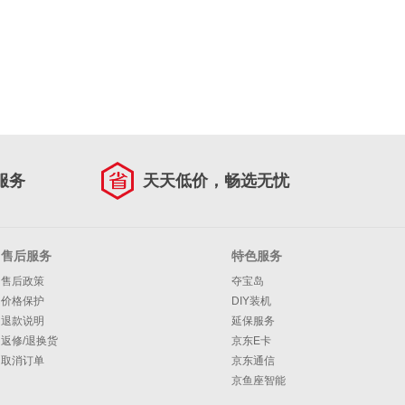
服务
天天低价，畅选无忧
售后服务
特色服务
售后政策
夺宝岛
价格保护
DIY装机
退款说明
延保服务
返修/退换货
京东E卡
取消订单
京东通信
京鱼座智能