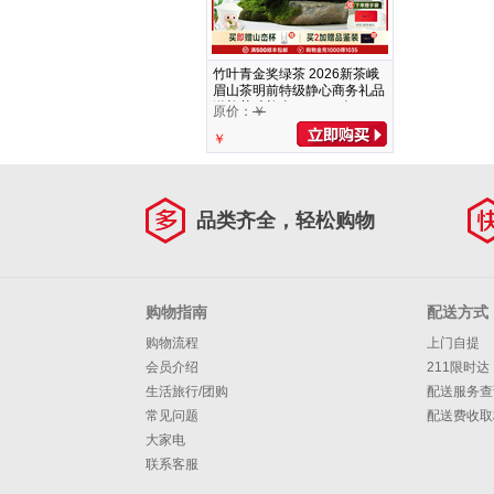
竹叶青金奖绿茶 2026新茶峨
眉山茶明前特级静心商务礼品
送礼茶叶礼盒 120g*1盒
原价：
￥
￥
品类齐全，轻松购物
购物指南
配送方式
购物流程
上门自提
会员介绍
211限时达
生活旅行/团购
配送服务查
常见问题
配送费收取
大家电
联系客服