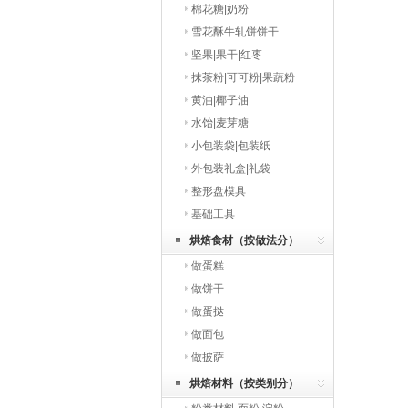
棉花糖|奶粉
雪花酥牛轧饼饼干
坚果|果干|红枣
抹茶粉|可可粉|果蔬粉
黄油|椰子油
水饴|麦芽糖
小包装袋|包装纸
外包装礼盒|礼袋
整形盘模具
基础工具
烘焙食材（按做法分）
做蛋糕
做饼干
做蛋挞
做面包
做披萨
烘焙材料（按类别分）