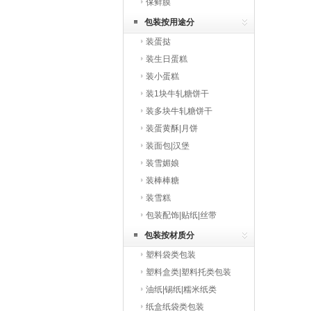
保鲜膜
包装按用途分
装蛋挞
装生日蛋糕
装小蛋糕
装1块牛轧糖饼干
装多块牛轧糖饼干
装蛋黄酥|月饼
装面包|汉堡
装雪媚娘
装棒棒糖
装雪糕
包装配饰|贴纸|丝带
包装按材质分
塑料袋类包装
塑料盒类|塑料托类包装
油纸|锡纸|糯米纸类
纸盒纸袋类包装