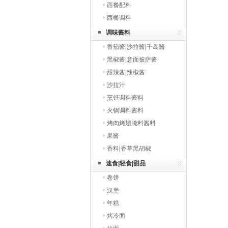
西餐配料
西餐调料
调味酱料
番茄酱|沙拉酱|千岛酱
黑椒酱|意面披萨酱
甜辣酱|辣椒酱
沙拉汁
烹饪调料酱料
火锅调料酱料
烤肉烤翅腌料酱料
果酱
香料|香草黑胡椒
速食|轻食|甜品
卷饼
汉堡
年糕
烤冷面