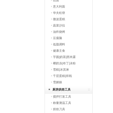
拉面
意大利面
华夫松饼
微波蛋糕
蔬菜沙拉
油炸烧烤
豆腐脑
低脂调料
健康主食
芋圆|奶茶|西米露
椰奶冻|布丁|冰粉
雪糕|冰淇淋
千层蛋糕|班戟
雪媚娘
厨房烘焙工具
搅拌打发工具
称量测温工具
烘焙刀具