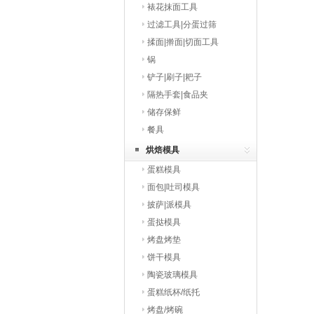
裱花抹面工具
过滤工具|分蛋过筛
揉面|擀面|切面工具
锅
铲子|刷子|耙子
隔热手套|食品夹
储存保鲜
餐具
烘焙模具
蛋糕模具
面包|吐司模具
披萨|派模具
蛋挞模具
烤盘烤垫
饼干模具
陶瓷玻璃模具
蛋糕纸杯/纸托
烤盘/烤碗