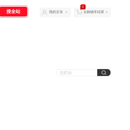
0
我的京东
去购物车结算