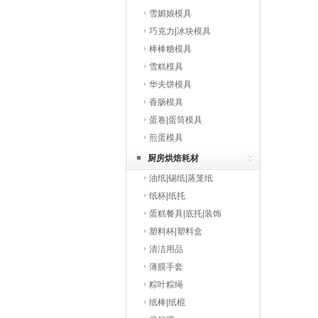
雪媚娘模具
巧克力|冰块模具
棒棒糖模具
雪糕模具
华夫饼模具
香肠模具
蛋卷|蛋筒模具
煎蛋模具
厨房烘焙耗材
油纸|锡纸|蒸笼纸
纸杯|纸托
蛋糕餐具|底托|装饰
塑料杯|塑料盒
清洁用品
薄膜手套
粽叶粽绳
纸棒|纸棍