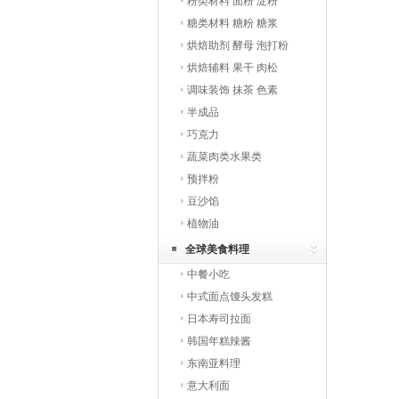
粉类材料 面粉 淀粉
糖类材料 糖粉 糖浆
烘焙助剂 酵母 泡打粉
烘焙辅料 果干 肉松
调味装饰 抹茶 色素
半成品
巧克力
蔬菜肉类水果类
预拌粉
豆沙馅
植物油
全球美食料理
中餐小吃
中式面点馒头发糕
日本寿司拉面
韩国年糕辣酱
东南亚料理
意大利面