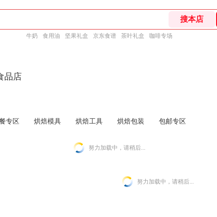
牛奶
食用油
坚果礼盒
京东食谱
茶叶礼盒
咖啡专场
食品店
餐专区
烘焙模具
烘焙工具
烘焙包装
包邮专区
努力加载中，请稍后...
努力加载中，请稍后...