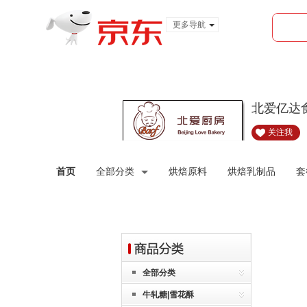
更多导航
服装城
食品
金融
北爱亿达
关注我
首页
全部分类
烘焙原料
烘焙乳制品
套
全部分类
牛轧糖|雪花酥