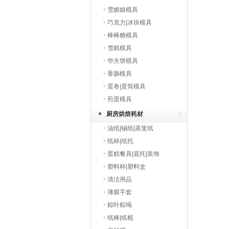
雪媚娘模具
巧克力|冰块模具
棒棒糖模具
雪糕模具
华夫饼模具
香肠模具
蛋卷|蛋筒模具
煎蛋模具
厨房烘焙耗材
油纸|锡纸|蒸笼纸
纸杯|纸托
蛋糕餐具|底托|装饰
塑料杯|塑料盒
清洁用品
薄膜手套
粽叶粽绳
纸棒|纸棍