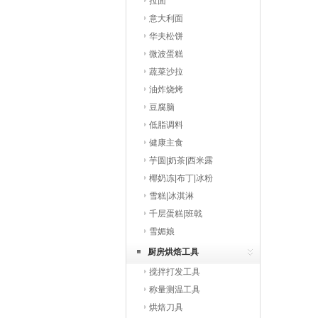
拉面
意大利面
华夫松饼
微波蛋糕
蔬菜沙拉
油炸烧烤
豆腐脑
低脂调料
健康主食
芋圆|奶茶|西米露
椰奶冻|布丁|冰粉
雪糕|冰淇淋
千层蛋糕|班戟
雪媚娘
厨房烘焙工具
搅拌打发工具
称量测温工具
烘焙刀具