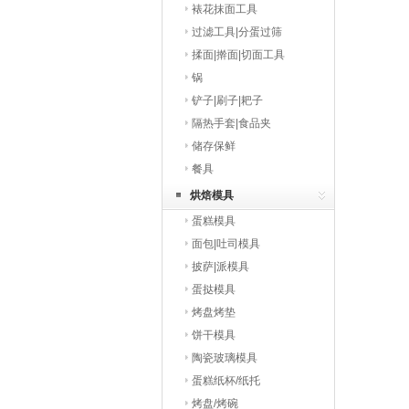
裱花抹面工具
过滤工具|分蛋过筛
揉面|擀面|切面工具
锅
铲子|刷子|耙子
隔热手套|食品夹
储存保鲜
餐具
烘焙模具
蛋糕模具
面包|吐司模具
披萨|派模具
蛋挞模具
烤盘烤垫
饼干模具
陶瓷玻璃模具
蛋糕纸杯/纸托
烤盘/烤碗