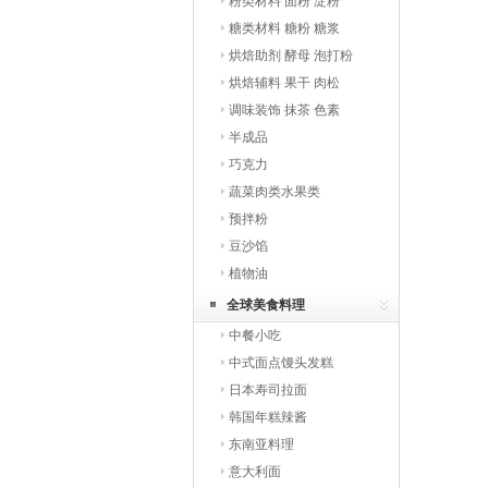
粉类材料 面粉 淀粉
糖类材料 糖粉 糖浆
烘焙助剂 酵母 泡打粉
烘焙辅料 果干 肉松
调味装饰 抹茶 色素
半成品
巧克力
蔬菜肉类水果类
预拌粉
豆沙馅
植物油
全球美食料理
中餐小吃
中式面点馒头发糕
日本寿司拉面
韩国年糕辣酱
东南亚料理
意大利面