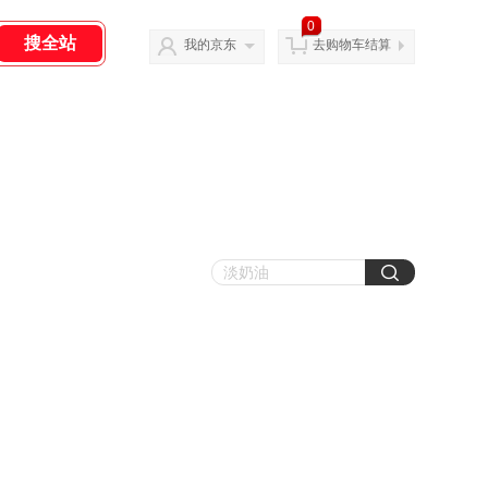
0
我的京东
去购物车结算