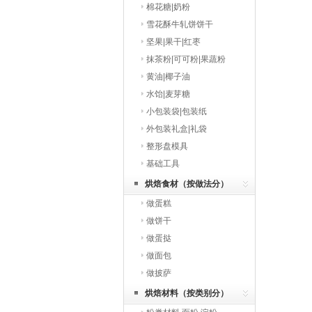
棉花糖|奶粉
雪花酥牛轧饼饼干
坚果|果干|红枣
抹茶粉|可可粉|果蔬粉
黄油|椰子油
水饴|麦芽糖
小包装袋|包装纸
外包装礼盒|礼袋
整形盘模具
基础工具
烘焙食材（按做法分）
做蛋糕
做饼干
做蛋挞
做面包
做披萨
烘焙材料（按类别分）