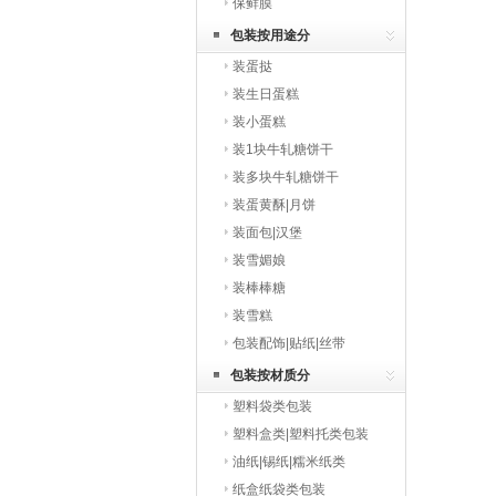
保鲜膜
包装按用途分
装蛋挞
装生日蛋糕
装小蛋糕
装1块牛轧糖饼干
装多块牛轧糖饼干
装蛋黄酥|月饼
装面包|汉堡
装雪媚娘
装棒棒糖
装雪糕
包装配饰|贴纸|丝带
包装按材质分
塑料袋类包装
塑料盒类|塑料托类包装
油纸|锡纸|糯米纸类
纸盒纸袋类包装