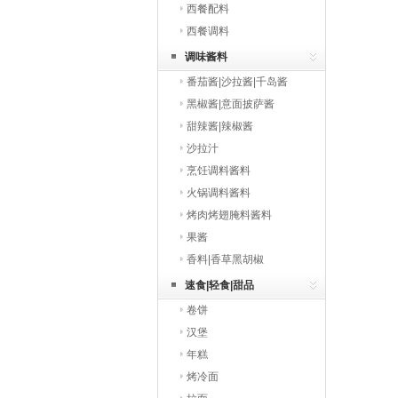
西餐配料
西餐调料
调味酱料
番茄酱|沙拉酱|千岛酱
黑椒酱|意面披萨酱
甜辣酱|辣椒酱
沙拉汁
烹饪调料酱料
火锅调料酱料
烤肉烤翅腌料酱料
果酱
香料|香草黑胡椒
速食|轻食|甜品
卷饼
汉堡
年糕
烤冷面