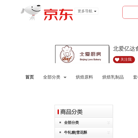
更多导航
服装城
食品
金融
北爱亿达
关注我
首页
全部分类
烘焙原料
烘焙乳制品
套
全部分类
牛轧糖|雪花酥