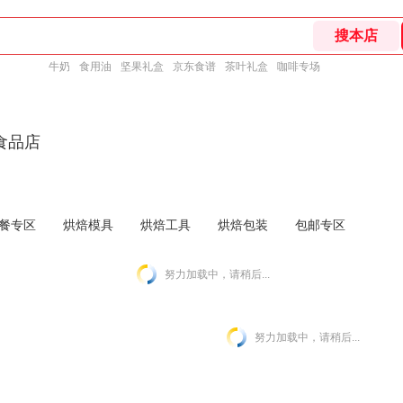
牛奶
食用油
坚果礼盒
京东食谱
茶叶礼盒
咖啡专场
食品店
餐专区
烘焙模具
烘焙工具
烘焙包装
包邮专区
努力加载中，请稍后...
努力加载中，请稍后...