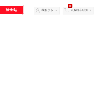
0
我的京东
去购物车结算