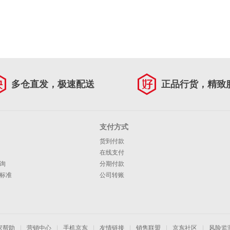
多仓直发，极速配送
正品行货，精致
支付方式
货到付款
在线支付
询
分期付款
标准
公司转账
家帮助
|
营销中心
|
手机京东
|
友情链接
|
销售联盟
|
京东社区
|
风险监