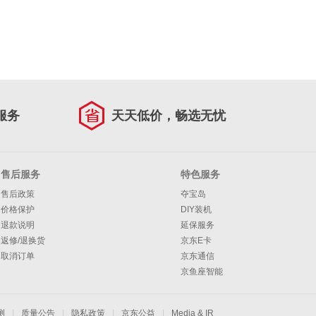
服务
天天低价，畅选无忧
售后服务
特色服务
售后政策
夺宝岛
价格保护
DIY装机
退款说明
延保服务
返修/退换货
京东E卡
取消订单
京东通信
京鱼座智能
测
|
质量公告
|
隐私政策
|
京东公益
|
Media & IR