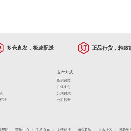
多仓直发，极速配送
正品行货，精致
支付方式
货到付款
在线支付
询
分期付款
标准
公司转账
家帮助
|
营销中心
|
手机京东
|
友情链接
|
销售联盟
|
京东社区
|
风险监