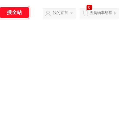
0
我的京东
去购物车结算