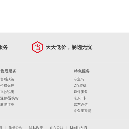
服务
天天低价，畅选无忧
售后服务
特色服务
售后政策
夺宝岛
价格保护
DIY装机
退款说明
延保服务
返修/退换货
京东E卡
取消订单
京东通信
京鱼座智能
测
|
质量公告
|
隐私政策
|
京东公益
|
Media & IR