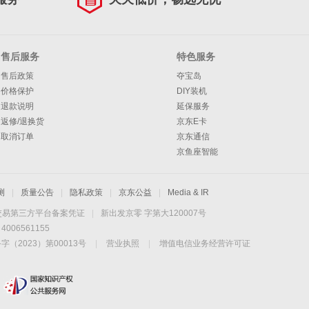
售后服务
特色服务
售后政策
夺宝岛
价格保护
DIY装机
退款说明
延保服务
返修/退换货
京东E卡
取消订单
京东通信
京鱼座智能
测
|
质量公告
|
隐私政策
|
京东公益
|
Media & IR
交易第三方平台备案凭证
|
新出发京零 字第大120007号
06561155
2023）第00013号
|
营业执照
|
增值电信业务经营许可证