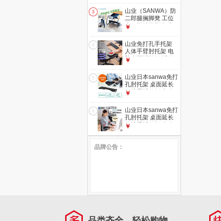
室腿托脚托 【升级
款】-PU皮-可调角
山业（SANWA）防
3
度|刹车轮-黑色
二郎腿搁脚凳 工位
桌下脚踏垫脚凳 办
￥
公室放腿 脚踏板午
休腿托 【无极角度
山业免打孔手托架
4
调节】【高度可
人体手臂肘托架 电
调】-100-FR023
脑桌面延长板 延伸
￥
架 桌面扩展板键盘
肘托板【夹取高度
山业日本sanwa免打
5
15-50mm】
孔肘托架 桌面延长
板扩展延伸板 办公
￥
桌延伸架 胳膊支撑
架 缓解手臂压力
山业日本sanwa免打
6
005-加长 755mm
孔肘托架 桌面延长
板扩展延伸板 办公
￥
桌延伸架 胳膊支撑
架 缓解手臂压力
品牌公告：
CTOK009-PU皮革
可折叠-670mm
品类齐全，轻松购物