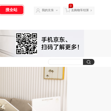
0
我的京东
去购物车结算