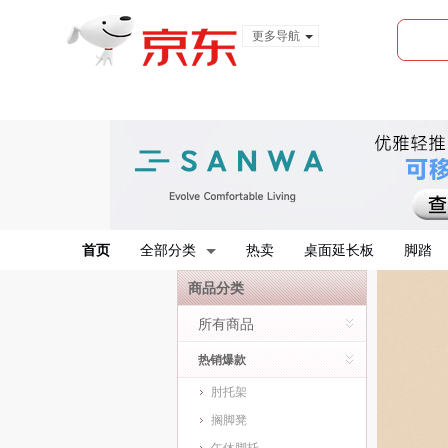
更多导航
服装城
食品
金融
首页
全部分类
热卖
桌面延长板
脚踏
商品分类
所有商品
热销爆款
肘托架
搁脚凳