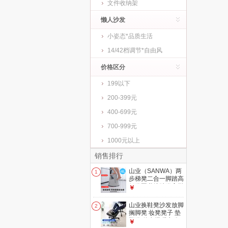
文件收纳架
懒人沙发
小姿态*品质生活
14/42档调节*自由风
价格区分
199以下
200-399元
400-699元
700-999元
1000元以上
销售排行
山业（SANWA）两
1
步梯凳二合一脚踏高
低凳图书馆踏凳高梯
￥
踩高凳家用取物凳换
鞋凳 (火爆)【二步
山业换鞋凳沙发放脚
2
梯】-高41.5cm|轻音
搁脚凳 妆凳凳子 垫
制动隐形轮-时空灰
脚凳 休息搭腿办公
￥