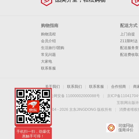
购物指南
配送方式
购物流程
上门自提
会员介绍
211限时达
生活旅行/团购
配送服务查
常见问题
配送费收取
大家电
联系客服
关于我们
|
联系我们
|
联系客服
|
合作招商
|
商
京公网安备 11000002000088号
|
京ICP备1104170
互联网出版许
Copyright © 2004 -
2026
京东JINGDONG 版权所有
|
消费者维权热
手机扫一扫，劲爆优
惠触手可得！
手机扫一扫，劲爆优