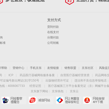
支付方式
货到付款
在线支付
询
分期付款
标准
公司转账
家帮助
|
营销中心
|
手机京东
|
友情链接
|
销售联盟
|
京东社区
|
风险监
4号
|
ICP
|
药品医疗器械网络服务备案
|
自营医疗器械经营资质
|
药品网络
可证编号新出网证(京)字150号
|
出版物经营许可证
|
违法和不良信息举报电话：40
线：4006067733
经营证照
|
医疗器械第三方平台备案凭证（京）网械平台备字（
京东旗下网站：
京东钱包
|
京东云