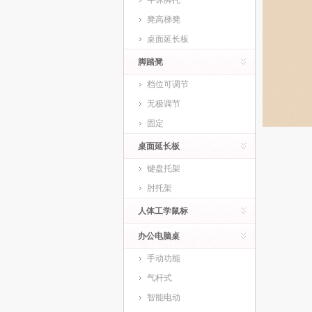
午休脚托
凳高梯凳
桌面延长板
脚踏凳
档位可调节
无极调节
固定
桌面延长板
键盘托架
肘托架
人体工学鼠标
办公电脑桌
手动功能
气杆式
智能电动