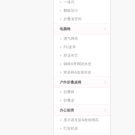
一体式
翻板设计
折叠省空间
电脑椅
透气网布
PU皮革
舒适布艺
躺椅&带脚踏休息
矫姿椅&改善坐姿
户外折叠桌椅
折叠椅
折叠桌
办公架类
显示器支架&收纳增高
打架机架