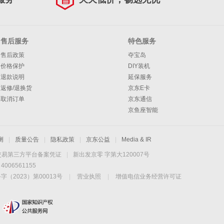
售后服务
特色服务
售后政策
夺宝岛
价格保护
DIY装机
退款说明
延保服务
返修/退换货
京东E卡
取消订单
京东通信
京鱼座智能
测
|
质量公告
|
隐私政策
|
京东公益
|
Media & IR
交易第三方平台备案凭证
|
新出发京零 字第大120007号
06561155
2023）第00013号
|
营业执照
|
增值电信业务经营许可证