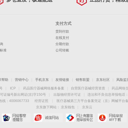
支付方式
货到付款
在线支付
询
分期付款
标准
公司转账
家帮助
|
营销中心
|
手机京东
|
友情链接
|
销售联盟
|
京东社区
|
风险监
4号
|
ICP
|
药品医疗器械网络服务备案
|
自营医疗器械经营资质
|
药品网络
可证编号新出网证(京)字150号
|
出版物经营许可证
|
违法和不良信息举报电话：40
线：4006067733
经营证照
|
医疗器械第三方平台备案凭证（京）网械平台备字（
京东旗下网站：
京东钱包
|
京东云