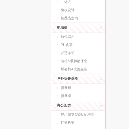
一体式
翻板设计
折叠省空间
电脑椅
透气网布
PU皮革
舒适布艺
躺椅&带脚踏休息
矫姿椅&改善坐姿
户外折叠桌椅
折叠椅
折叠桌
办公架类
显示器支架&收纳增高
打架机架