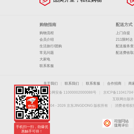
购物指南
配送方式
购物流程
上门自提
会员介绍
211限时达
生活旅行/团购
配送服务查
常见问题
配送费收取
大家电
联系客服
关于我们
|
联系我们
|
联系客服
|
合作招商
|
商
京公网安备 11000002000088号
|
京ICP备1104170
互联网出版许
Copyright © 2004 -
2026
京东JINGDONG 版权所有
|
消费者维权热
手机扫一扫，劲爆优
惠触手可得！
手机扫一扫，劲爆优
惠触手可得！