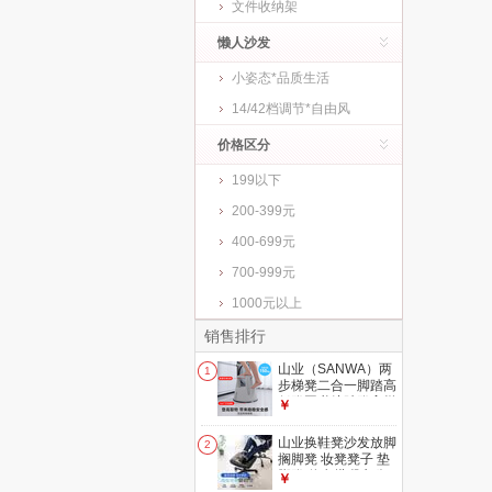
文件收纳架
懒人沙发
小姿态*品质生活
14/42档调节*自由风
价格区分
199以下
200-399元
400-699元
700-999元
1000元以上
销售排行
山业（SANWA）两
1
步梯凳二合一脚踏高
低凳图书馆踏凳高梯
￥
踩高凳家用取物凳换
鞋凳 (火爆)【二步
山业换鞋凳沙发放脚
2
梯】-高41.5cm|轻音
搁脚凳 妆凳凳子 垫
制动隐形轮-时空灰
脚凳 休息搭腿办公
￥