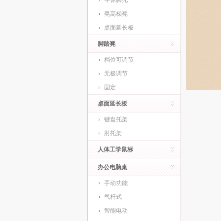
午休脚托
凳高梯凳
桌面延长板
脚踏凳
档位可调节
无极调节
固定
桌面延长板
键盘托架
肘托架
人体工学鼠标
办公电脑桌
手动功能
气杆式
智能电动