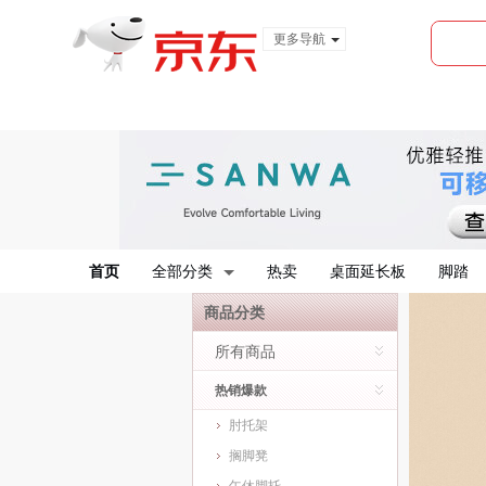
更多导航
服装城
食品
金融
首页
全部分类
热卖
桌面延长板
脚踏
商品分类
所有商品
热销爆款
肘托架
搁脚凳