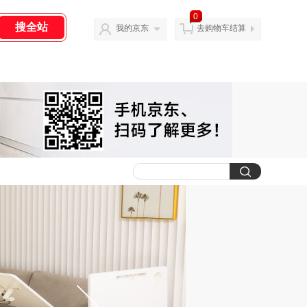
0
我的京东
去购物车结算