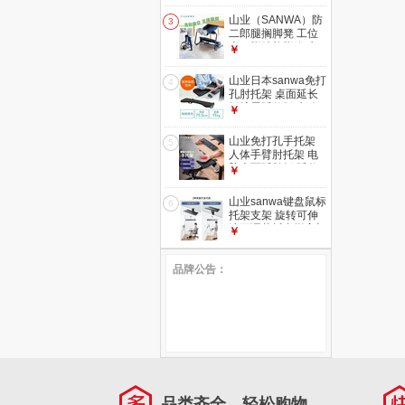
室腿托脚托 【升级
款】-PU皮-可调角
山业（SANWA）防
3
度|刹车轮-黑色
二郎腿搁脚凳 工位
桌下脚踏垫脚凳 办
￥
公室放腿 脚踏板午
休腿托 【无极角度
山业日本sanwa免打
4
调节】【高度可
孔肘托架 桌面延长
调】-100-FR023
板扩展延伸板 办公
￥
桌延伸架 胳膊支撑
架 缓解手臂压力
山业免打孔手托架
5
005-加长 755mm
人体手臂肘托架 电
脑桌面延长板 延伸
￥
架 桌面扩展板键盘
肘托板【夹取高度
山业sanwa键盘鼠标
6
15-50mm】
托架支架 旋转可伸
缩可调节托台增高架
￥
桌下延伸板扩展板
免打孔桌下托 360°
品牌公告：
可旋转-面板厚度
1.5~6.8cm适合
品类齐全，轻松购物