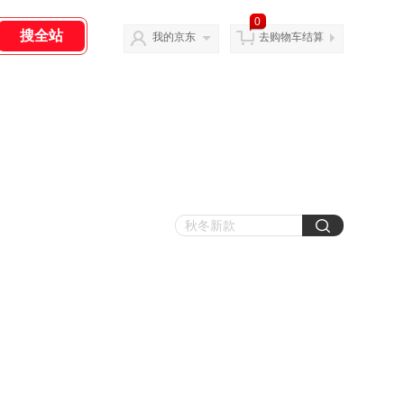
0
我的京东
去购物车结算