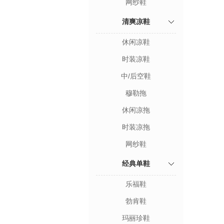
网纱鞋
清爽凉鞋
休闲凉鞋
时装凉鞋
中/后空鞋
穆勒拖
休闲凉拖
时装凉拖
网纱鞋
经典单鞋
乐福鞋
勃肯鞋
玛丽珍鞋