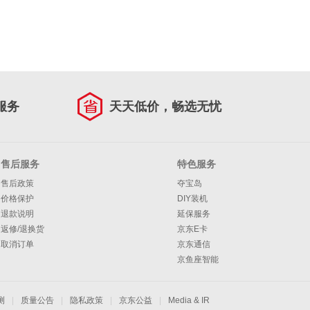
服务
天天低价，畅选无忧
售后服务
特色服务
售后政策
夺宝岛
价格保护
DIY装机
退款说明
延保服务
返修/退换货
京东E卡
取消订单
京东通信
京鱼座智能
测
|
质量公告
|
隐私政策
|
京东公益
|
Media & IR