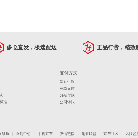
多仓直发，极速配送
正品行货，精致
支付方式
货到付款
在线支付
询
分期付款
标准
公司转账
家帮助
|
营销中心
|
手机京东
|
友情链接
|
销售联盟
|
京东社区
|
风险监