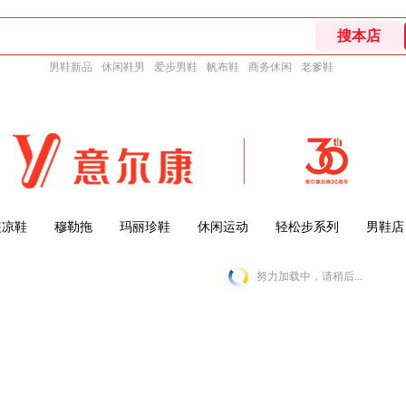
男鞋新品
休闲鞋男
爱步男鞋
帆布鞋
商务休闲
老爹鞋
装凉鞋
穆勒拖
玛丽珍鞋
休闲运动
轻松步系列
男鞋店
努力加载中，请稍后...