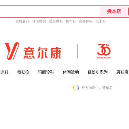
男鞋新品
休闲鞋男
爱步男鞋
帆布鞋
商务休闲
老爹鞋
装凉鞋
穆勒拖
玛丽珍鞋
休闲运动
轻松步系列
男鞋店
努力加载中，请稍后...