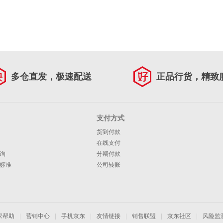
多仓直发，极速配送
正品行货，精致
支付方式
货到付款
在线支付
询
分期付款
标准
公司转账
家帮助
|
营销中心
|
手机京东
|
友情链接
|
销售联盟
|
京东社区
|
风险监