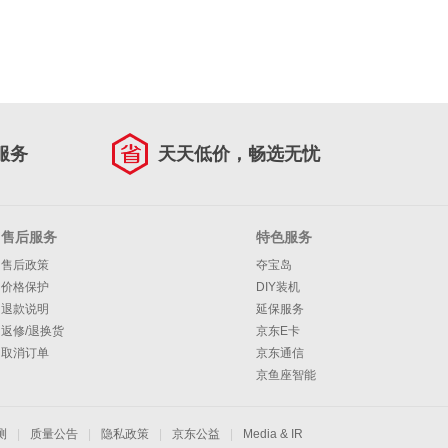
服务
天天低价，畅选无忧
售后服务
特色服务
售后政策
夺宝岛
价格保护
DIY装机
退款说明
延保服务
返修/退换货
京东E卡
取消订单
京东通信
京鱼座智能
测
|
质量公告
|
隐私政策
|
京东公益
|
Media & IR