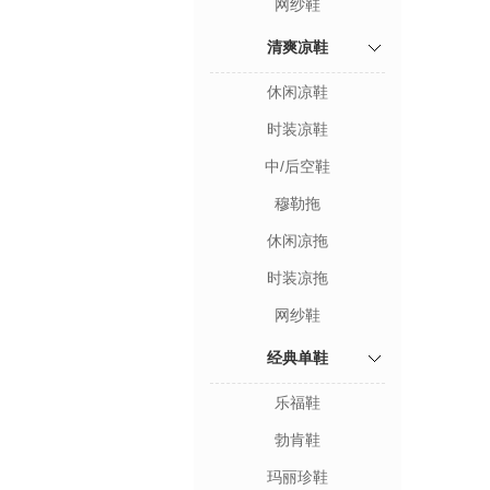
网纱鞋
清爽凉鞋
休闲凉鞋
时装凉鞋
中/后空鞋
穆勒拖
休闲凉拖
时装凉拖
网纱鞋
经典单鞋
乐福鞋
勃肯鞋
玛丽珍鞋