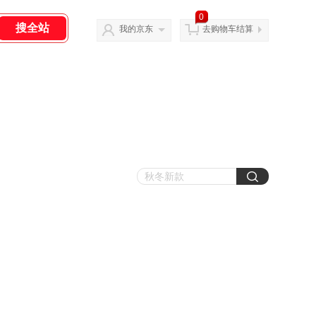
0
我的京东
去购物车结算