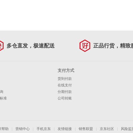
多仓直发，极速配送
正品行货，精致
支付方式
货到付款
在线支付
询
分期付款
标准
公司转账
家帮助
|
营销中心
|
手机京东
|
友情链接
|
销售联盟
|
京东社区
|
风险监