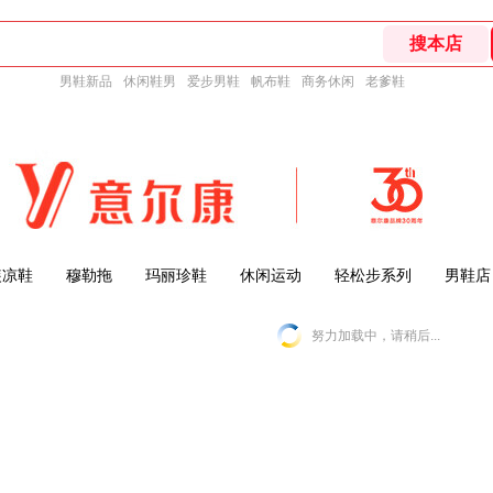
男鞋新品
休闲鞋男
爱步男鞋
帆布鞋
商务休闲
老爹鞋
装凉鞋
穆勒拖
玛丽珍鞋
休闲运动
轻松步系列
男鞋店
努力加载中，请稍后...