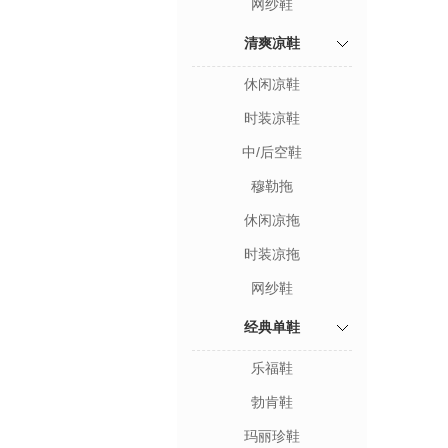
网纱鞋
清爽凉鞋
休闲凉鞋
时装凉鞋
中/后空鞋
穆勒拖
休闲凉拖
时装凉拖
网纱鞋
经典单鞋
乐福鞋
勃肯鞋
玛丽珍鞋