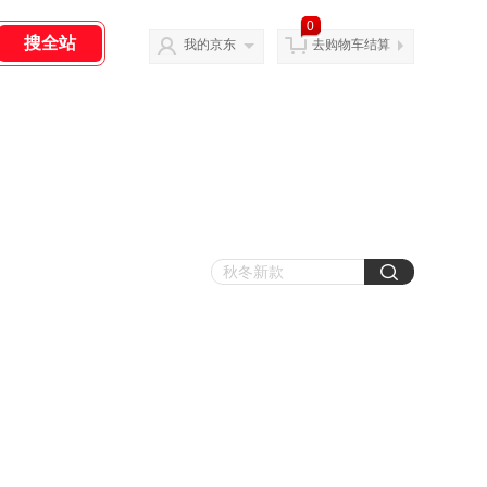
0
我的京东
去购物车结算