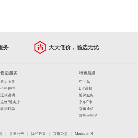
服务
天天低价，畅选无忧
售后服务
特色服务
售后政策
夺宝岛
价格保护
DIY装机
退款说明
延保服务
返修/退换货
京东E卡
取消订单
京东通信
京鱼座智能
测
|
质量公告
|
隐私政策
|
京东公益
|
Media & IR