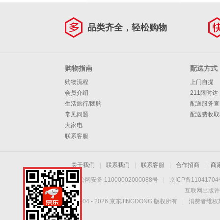
品类齐全，轻松购物
购物指南
配送方式
购物流程
上门自提
会员介绍
211限时达
生活旅行/团购
配送服务查
常见问题
配送费收取
大家电
联系客服
关于我们
|
联系我们
|
联系客服
|
合作招商
|
商
京公网安备 11000002000088号
|
京ICP备1104170
互联网出版许
Copyright © 2004 -
2026
京东JINGDONG 版权所有
|
消费者维权热