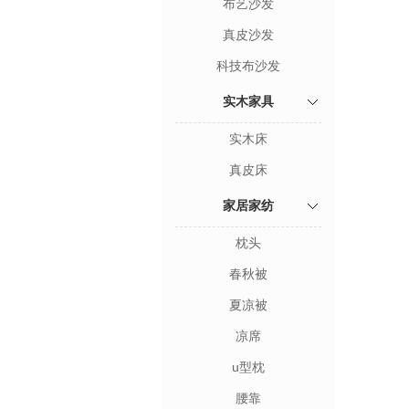
布艺沙发
真皮沙发
科技布沙发
实木家具
实木床
真皮床
家居家纺
枕头
春秋被
夏凉被
凉席
u型枕
腰靠