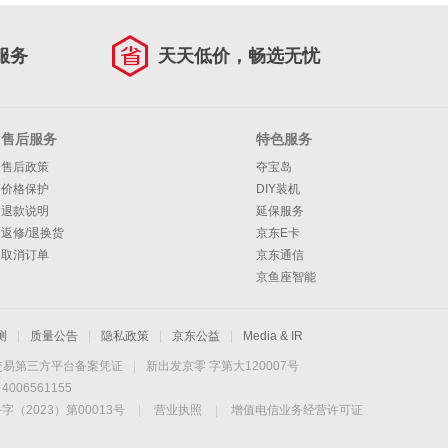
服务
天天低价，畅选无忧
售后服务
特色服务
售后政策
夺宝岛
价格保护
DIY装机
退款说明
延保服务
返修/退换货
京东E卡
取消订单
京东通信
京鱼座智能
测
|
质量公告
|
隐私政策
|
京东公益
|
Media & IR
交易第三方平台备案凭证
|
新出发京零 字第大120007号
06561155
2023）第00013号
|
营业执照
|
增值电信业务经营许可证