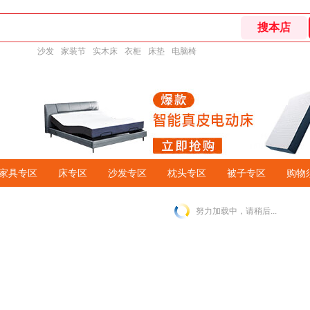
沙发
家装节
实木床
衣柜
床垫
电脑椅
家具专区
床专区
沙发专区
枕头专区
被子专区
购物
努力加载中，请稍后...