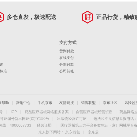
多仓直发，极速配送
正品行货，精致
支付方式
货到付款
在线支付
询
分期付款
标准
公司转账
家帮助
|
营销中心
|
手机京东
|
友情链接
|
销售联盟
|
京东社区
|
风险监
4号
|
ICP
|
药品医疗器械网络服务备案
|
自营医疗器械经营资质
|
药品网络
可证编号新出网证(京)字150号
|
出版物经营许可证
|
违法和不良信息举报电话：40
线：4006067733
经营证照
|
医疗器械第三方平台备案凭证（京）网械平台备字（
京东旗下网站：
京东钱包
|
京东云