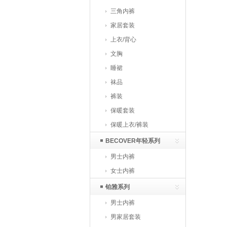
三角内裤
家居套装
上衣/背心
文胸
睡裙
袜品
裤装
保暖套装
保暖上衣/裤装
BECOVER年轻系列
男士内裤
女士内裤
铂雅系列
男士内裤
男家居套装