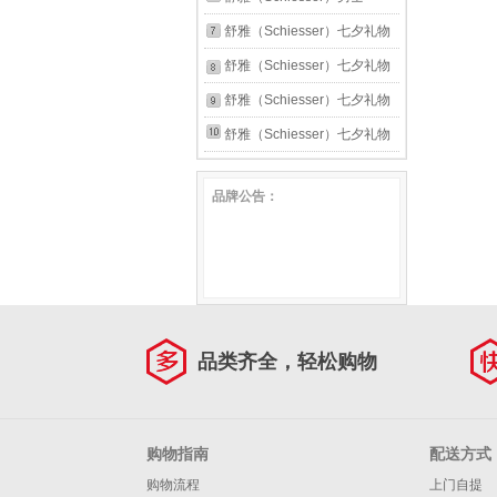
E5/27090T 深灰+浅灰 3A抗
行装平角内裤5条装
Becover系列棉质3A抗菌透气
舒雅（Schiesser）七夕礼物
菌升级款 2条 XL
E5/25542T 白色 5条 2XL
短筒袜混色2双装E5/25979K
男士Becover系列透气凉感平
舒雅（Schiesser）七夕礼物
黑色+黑色 均码 25-26cm
角内裤混色3条装E5/26582T
男士家居裤纯棉睡裤简约纯色
舒雅（Schiesser）七夕礼物
浅蓝+深灰+灰粉 3条 3XL
舒适长裤子E5/22803P 蓝色 L
男士Becover系列透气凉感平
舒雅（Schiesser）七夕礼物
角内裤混色3条装E5/26582T
男士Becover系列透气凉感平
品牌公告：
黑色+深灰+浅灰 3条 2XL
角内裤混色3条装E5/26582T
浅蓝+深灰+灰粉 3条 2XL
品类齐全，轻松购物
购物指南
配送方式
购物流程
上门自提