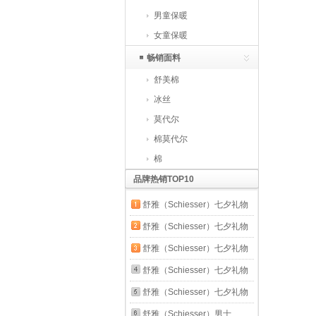
男童保暖
女童保暖
畅销面料
舒美棉
冰丝
莫代尔
棉莫代尔
棉
品牌热销TOP10
舒雅（Schiesser）七夕礼物
男士Becover系列透气凉感平
舒雅（Schiesser）七夕礼物
角内裤混色3条装E5/26582T
女士Becover系列棉质抗菌
舒雅（Schiesser）七夕礼物
浅蓝+深灰+灰粉 3条 XL
150周年平角内裤3条装
男士莱赛尔一次性内裤日抛旅
舒雅（Schiesser）七夕礼物
E0/23793T 蓝色+肤色+黄色
行装平角内裤5条装
男士棉质Becover系列3A抗菌
舒雅（Schiesser）七夕礼物
3条 M
E5/25542T 白色 5条 XL
平角内裤混色2条装
男士莱赛尔一次性内裤日抛旅
舒雅（Schiesser）男士