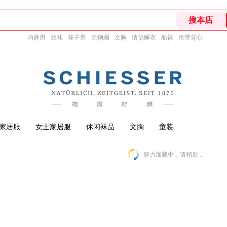
内裤男
丝袜
袜子男
无钢圈
文胸
情侣睡衣
船袜
吊带背心
家居服
女士家居服
休闲袜品
文胸
童装
努力加载中，请稍后...