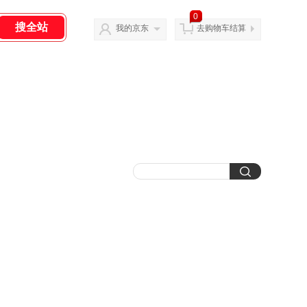
0
我的京东
去购物车结算