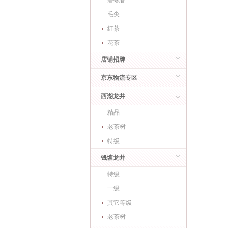
碧螺春
毛尖
红茶
花茶
店铺招牌
京东物流专区
西湖龙井
精品
老茶树
特级
钱塘龙井
特级
一级
其它等级
老茶树