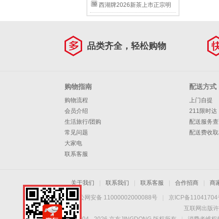
装春茶绿茶自己喝
茶绿茶雨前一级龙井茶罐装
西湖牌2026新茶上市正宗明
100g自己喝春茶
前特级精选龙井茶叶50g罐装
绿茶春茶自己喝
品类齐全，轻松购物
购物指南
配送方式
购物流程
上门自提
会员介绍
211限时达
生活旅行/团购
配送服务查
常见问题
配送费收取
大家电
联系客服
关于我们
|
联系我们
|
联系客服
|
合作招商
|
商
京公网安备 11000002000088号
|
京ICP备1104170
互联网出版许