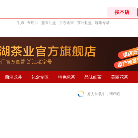
牛奶
食用油
坚果礼盒
京东食谱
茶叶礼盒
咖啡专场
西湖龙井
礼盒专区
特色绿茶
品味红茶
美丽花茶
努力加载中，请稍后...