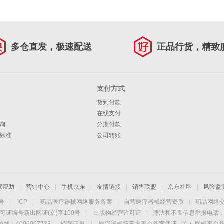
多仓直发，极速配送
正品行货，精致
支付方式
货到付款
在线支付
询
分期付款
标准
公司转账
家帮助
|
营销中心
|
手机京东
|
友情链接
|
销售联盟
|
京东社区
|
风险监
4号
|
ICP
|
药品医疗器械网络服务备案
|
自营医疗器械经营资质
|
药品网络
可证编号新出网证(京)字150号
|
出版物经营许可证
|
违法和不良信息举报电话：40