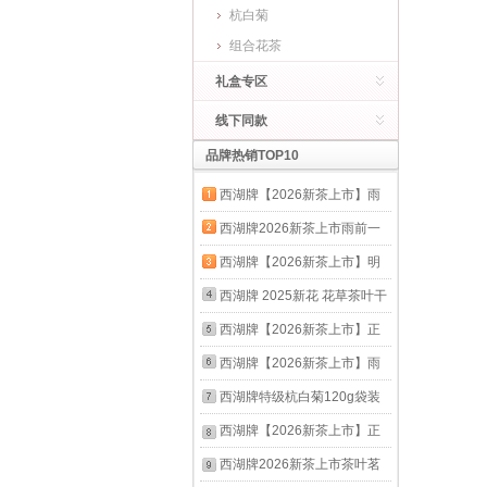
杭白菊
组合花茶
礼盒专区
线下同款
品牌热销TOP10
西湖牌【2026新茶上市】雨
前浓香龙井茶叶250g传统纸
西湖牌2026新茶上市雨前一
包春茶绿茶
级龙井茶叶传统纸包250g春
西湖牌【2026新茶上市】明
茶绿茶自己喝送礼
前特级精选龙井茶叶爆款绿茶
西湖牌 2025新花 花草茶叶干
春茶送礼自己喝 实惠装250g
花 菊花茶杭白菊70g罐装茶包
西湖牌【2026新茶上市】正
大份量 70g罐装
宗雨前浓香龙井茶叶250g纸
西湖牌【2026新茶上市】雨
包装春茶绿茶茗茶
前浓香龙井茶叶共500g纸包
西湖牌特级杭白菊120g袋装
装春茶绿茶自己喝
菊花茶杭州茶厂自己喝送礼便
西湖牌【2026新茶上市】正
携装
宗雨前二级龙井叶250g纸包
西湖牌2026新茶上市茶叶茗