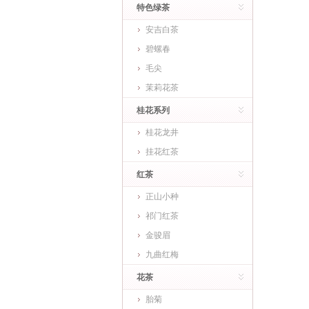
特色绿茶
安吉白茶
碧螺春
毛尖
茉莉花茶
桂花系列
桂花龙井
挂花红茶
红茶
正山小种
祁门红茶
金骏眉
九曲红梅
花茶
胎菊