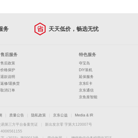
服务
天天低价，畅选无忧
售后服务
特色服务
售后政策
夺宝岛
价格保护
DIY装机
退款说明
延保服务
返修/退换货
京东E卡
取消订单
京东通信
京鱼座智能
测
|
质量公告
|
隐私政策
|
京东公益
|
Media & IR
交易第三方平台备案凭证
|
新出发京零 字第大120007号
06561155