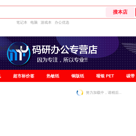
笔记本
电脑
游戏本
办公优选
办公专营店
机
超市标价签
热敏纸
铜版纸
哑银 PET
碳带
努力加载中，请稍后...