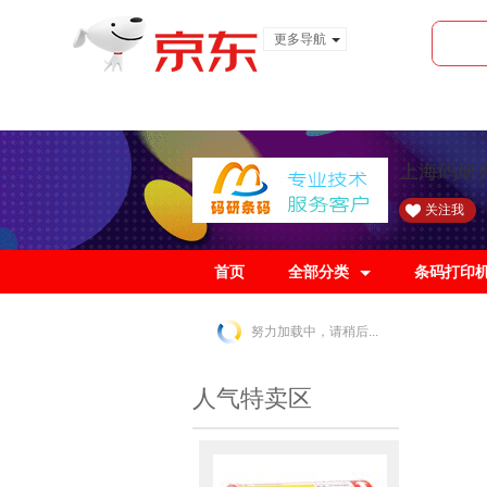
更多导航
服装城
食品
金融
上海码研
关注我
首页
全部分类
条码打印
努力加载中，请稍后...
人气特卖区