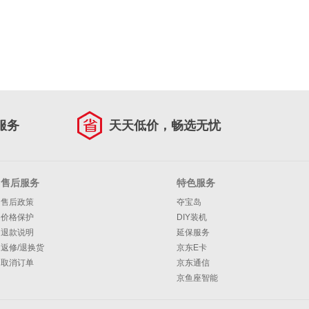
服务
天天低价，畅选无忧
售后服务
特色服务
售后政策
夺宝岛
价格保护
DIY装机
退款说明
延保服务
返修/退换货
京东E卡
取消订单
京东通信
京鱼座智能