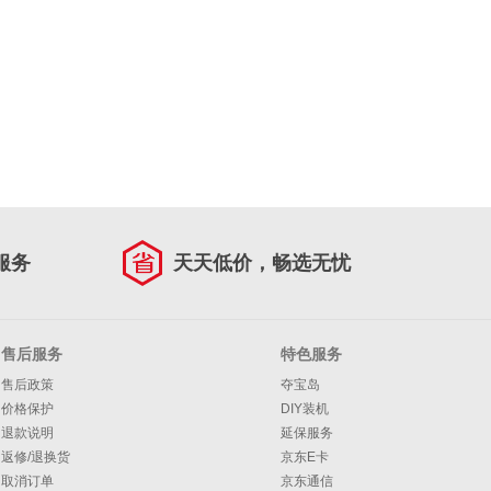
服务
天天低价，畅选无忧
售后服务
特色服务
售后政策
夺宝岛
价格保护
DIY装机
退款说明
延保服务
返修/退换货
京东E卡
取消订单
京东通信