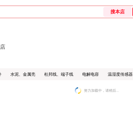
舰店
件
水泥、金属壳
杜邦线、端子线
电解电容
温湿度传感器
努力加载中，请稍后...