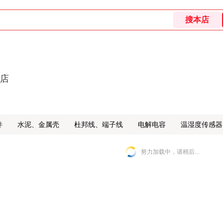
舰店
件
水泥、金属壳
杜邦线、端子线
电解电容
温湿度传感器
努力加载中，请稍后...