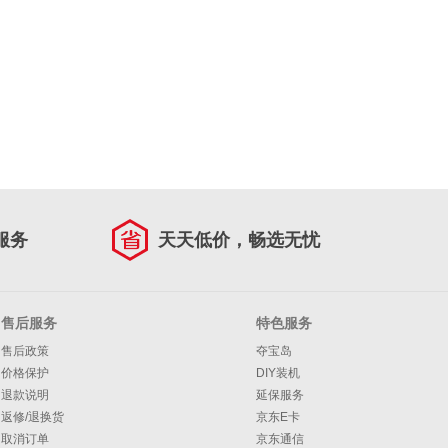
服务
天天低价，畅选无忧
售后服务
特色服务
售后政策
夺宝岛
价格保护
DIY装机
退款说明
延保服务
返修/退换货
京东E卡
取消订单
京东通信