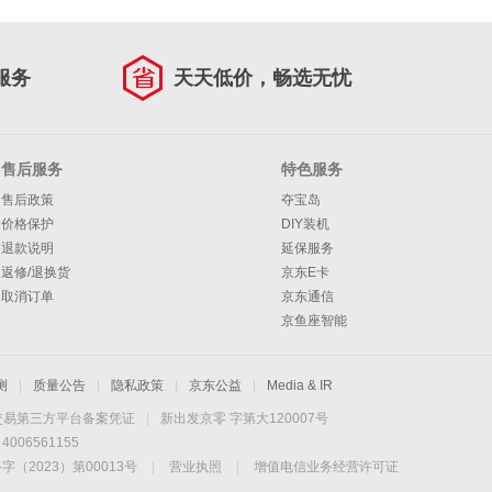
服务
天天低价，畅选无忧
售后服务
特色服务
售后政策
夺宝岛
价格保护
DIY装机
退款说明
延保服务
返修/退换货
京东E卡
取消订单
京东通信
京鱼座智能
测
|
质量公告
|
隐私政策
|
京东公益
|
Media & IR
交易第三方平台备案凭证
|
新出发京零 字第大120007号
06561155
2023）第00013号
|
营业执照
|
增值电信业务经营许可证