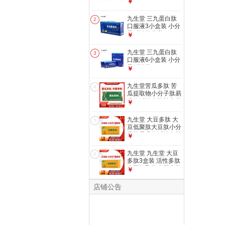
小分子活性肽营养
￥
九生堂 三九蛋白肽
2
口服液3小盒装 小分
子活性肽营养
￥
九生堂 三九蛋白肽
3
口服液6小盒装 小分
子活性肽
￥
九生堂苦瓜多肽 苦
4
瓜提取物小分子肽易
吸收活性多肽补充营
￥
养
九生堂 大豆多肽 大
5
豆低聚肽大豆肽小分
子肽易吸收活性多肽
￥
补充营养
九生堂 九生堂 大豆
6
多肽3盒装 活性多肽
大豆低聚肽大豆寡肽
￥
小分子肽
店铺公告