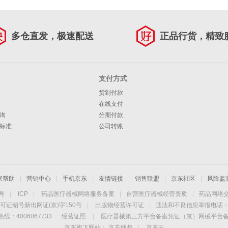
多仓直发，极速配送
正品行货，精致
支付方式
货到付款
在线支付
询
分期付款
标准
公司转账
家帮助
|
营销中心
|
手机京东
|
友情链接
|
销售联盟
|
京东社区
|
风险监
4号
|
ICP
|
药品医疗器械网络服务备案
|
自营医疗器械经营资质
|
药品网络
可证编号新出网证(京)字150号
|
出版物经营许可证
|
违法和不良信息举报电话：40
线：4006067733
经营证照
|
医疗器械第三方平台备案凭证（京）网械平台备字（
京东旗下网站：
京东钱包
|
京东云