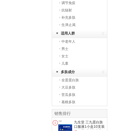
调节免疫
抗辐射
补充多肽
生津止渴
适用人群
中老年人
男士
女士
儿童
多肽成分
全蛋蛋白肽
大豆多肽
苦瓜多肽
葛根多肽
销售排行
九生堂 三九蛋白肽
1
口服液1小盒10支装