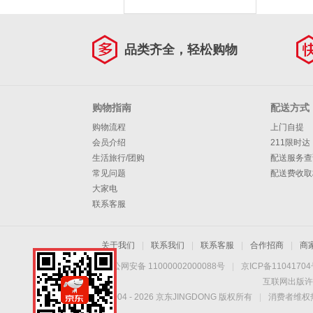
品类齐全，轻松购物
购物指南
配送方式
购物流程
上门自提
会员介绍
211限时达
生活旅行/团购
配送服务查
常见问题
配送费收取
大家电
联系客服
关于我们
|
联系我们
|
联系客服
|
合作招商
|
商
京公网安备 11000002000088号
|
京ICP备1104170
互联网出版许
Copyright © 2004 -
2026
京东JINGDONG 版权所有
|
消费者维权热