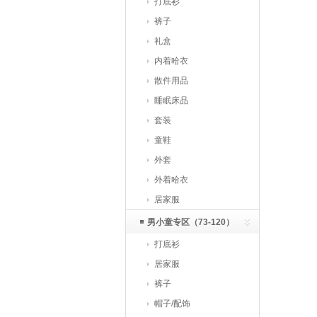
打底衫
裤子
礼盒
内着哈衣
散件用品
睡眠床品
套装
童鞋
外套
外着哈衣
居家服
男小童专区（73-120）
打底衫
居家服
裤子
帽子/配饰