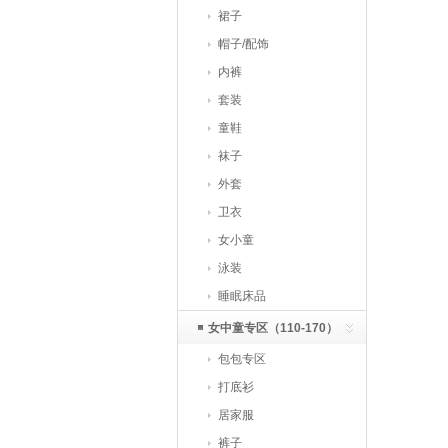
裙子
帽子/配饰
内裤
套装
童鞋
袜子
外套
卫衣
女小童
泳装
睡眠床品
女中童专区（110-170）
包包专区
打底衫
居家服
裤子