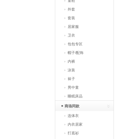
童鞋
外套
套装
居家服
卫衣
包包专区
帽子/配饰
内裤
泳装
袜子
男中童
睡眠床品
商场同款
连体衣
内衣居家
打底衫