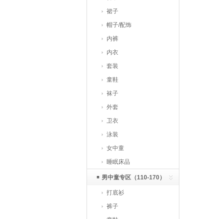
裙子
帽子/配饰
内裤
内衣
套装
童鞋
袜子
外套
卫衣
泳装
女中童
睡眠床品
男中童专区（110-170）
打底衫
裤子