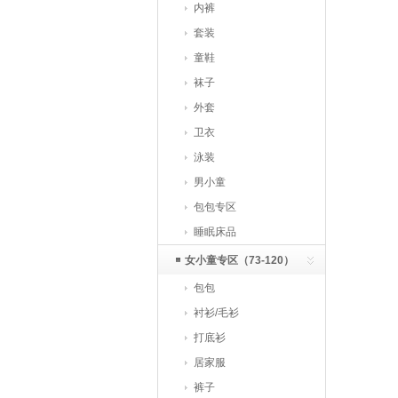
内裤
套装
童鞋
袜子
外套
卫衣
泳装
男小童
包包专区
睡眠床品
女小童专区（73-120）
包包
衬衫/毛衫
打底衫
居家服
裤子