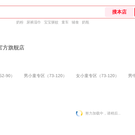
奶粉
尿裤湿巾
宝宝驱蚊
童车
辅食
奶瓶
官方旗舰店
2-90）
男小童专区（73-120）
女小童专区（73-120）
男中
努力加载中，请稍后...