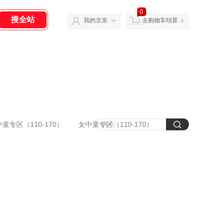
0
我的京东
去购物车结算
童专区（110-170）
女中童专区（110-170）