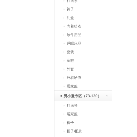
打底衫
裤子
礼盒
内着哈衣
散件用品
睡眠床品
套装
童鞋
外套
外着哈衣
居家服
男小童专区（73-120）
打底衫
居家服
裤子
帽子/配饰