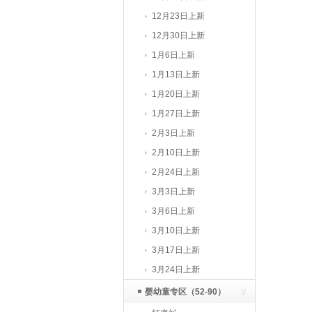
12月23日上新
12月30日上新
1月6日上新
1月13日上新
1月20日上新
1月27日上新
2月3日上新
2月10日上新
2月24日上新
3月3日上新
3月6日上新
3月10日上新
3月17日上新
3月24日上新
婴幼童专区（52-90）