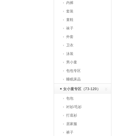
内裤
套装
童鞋
袜子
外套
卫衣
泳装
男小童
包包专区
睡眠床品
女小童专区（73-120）
包包
衬衫/毛衫
打底衫
居家服
裤子