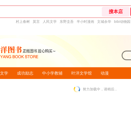
村上春树
莫言
人民文学
东野圭吾
半小时漫画
文城余华
bibi动物园
文学
成功励志
中小学教辅
叶洋文学馆
动漫
努力加载中，请稍后...