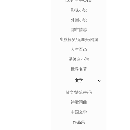
战争/军事/历史
影视小说
外国小说
都市情感
幽默搞笑/无厘头/网游
人生百态
港澳台小说
世界名著
文学
散文/随笔/书信
诗歌词曲
中国文学
作品集