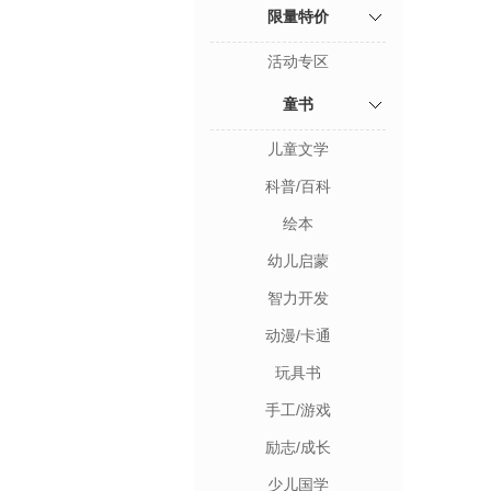
限量特价
活动专区
童书
儿童文学
科普/百科
绘本
幼儿启蒙
智力开发
动漫/卡通
玩具书
手工/游戏
励志/成长
少儿国学