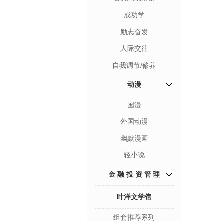
成功学
励志奋发
人际交往
自我调节/修养
动漫
国漫
外国动漫
幽默漫画
轻小说
金 融 投 资 管 理
叶洋文学馆
组套推荐系列