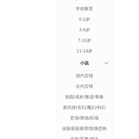
学前教育
0-2岁
3-6岁
7-10岁
11-14岁
小说
现代言情
古代言情
校园/成长/叛逆/青春
新武侠/玄幻/魔幻/科幻
官场/商场/职场
侦探悬疑推理/惊悚恐怖