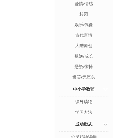
爱情/情感
校园
娱乐/偶像
古代言情
大陆原创
叛逆/成长
悬疑/惊悚
爆笑/无厘头
中小学教辅
课外读物
学习方法
成功励志
心灵鸡汤读物