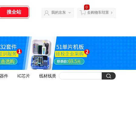
0
我的京东
去购物车结算
器件
IC芯片
线材线类