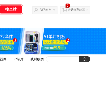
0
我的京东
去购物车结算
器件
IC芯片
线材线类