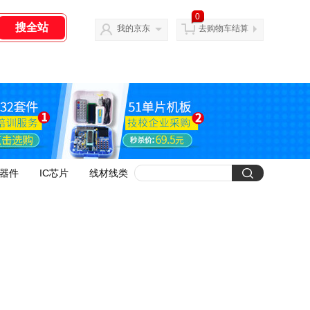
0
我的京东
去购物车结算
器件
IC芯片
线材线类