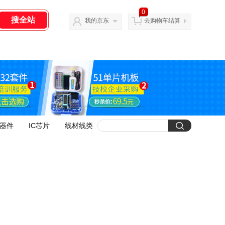
0
我的京东
去购物车结算
器件
IC芯片
线材线类