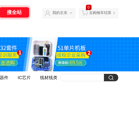
0
我的京东
去购物车结算
器件
IC芯片
线材线类