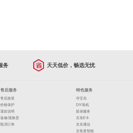
服务
天天低价，畅选无忧
售后服务
特色服务
售后政策
夺宝岛
价格保护
DIY装机
退款说明
延保服务
返修/退换货
京东E卡
取消订单
京东通信
京鱼座智能