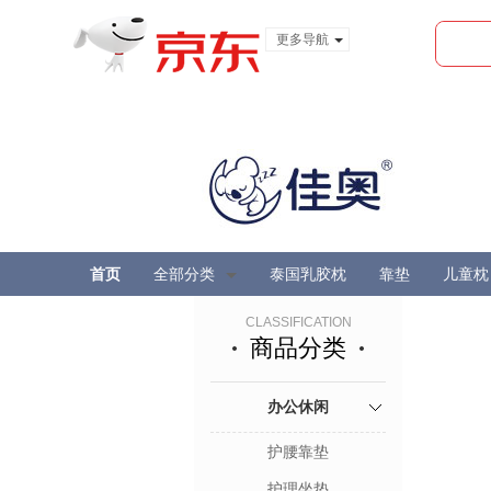
更多导航
服装城
食品
金融
首页
全部分类
泰国乳胶枕
靠垫
儿童枕
CLASSIFICATION
商品分类
办公休闲
护腰靠垫
护理坐垫