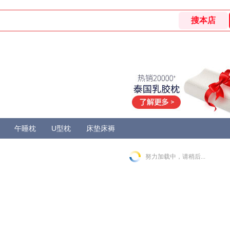
午睡枕
U型枕
床垫床褥
努力加载中，请稍后...