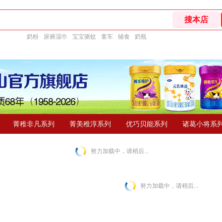
奶粉
尿裤湿巾
宝宝驱蚊
童车
辅食
奶瓶
菁稚非凡系列
菁美稚淳系列
优巧贝能系列
诸葛小将系
努力加载中，请稍后...
努力加载中，请稍后...