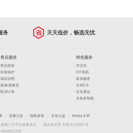
服务
天天低价，畅选无忧
售后服务
特色服务
售后政策
夺宝岛
价格保护
DIY装机
退款说明
延保服务
返修/退换货
京东E卡
取消订单
京东通信
京鱼座智能
测
|
质量公告
|
隐私政策
|
京东公益
|
Media & IR
交易第三方平台备案凭证
|
新出发京零 字第大120007号
06561155