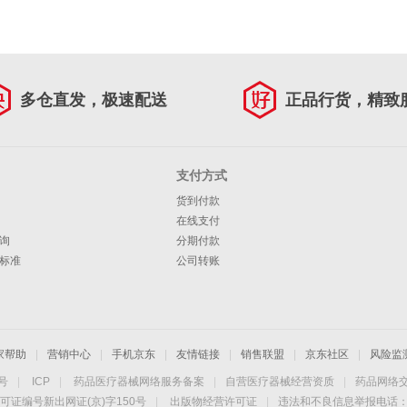
多仓直发，极速配送
正品行货，精致
支付方式
货到付款
在线支付
询
分期付款
标准
公司转账
家帮助
|
营销中心
|
手机京东
|
友情链接
|
销售联盟
|
京东社区
|
风险监
4号
|
ICP
|
药品医疗器械网络服务备案
|
自营医疗器械经营资质
|
药品网络
可证编号新出网证(京)字150号
|
出版物经营许可证
|
违法和不良信息举报电话：40