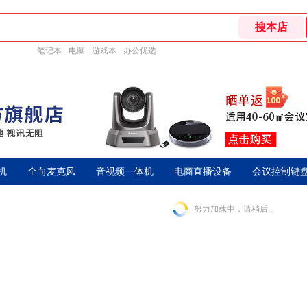
笔记本
电脑
游戏本
办公优选
机
全向麦克风
音视频一体机
电商直播设备
会议控制键
努力加载中，请稍后...