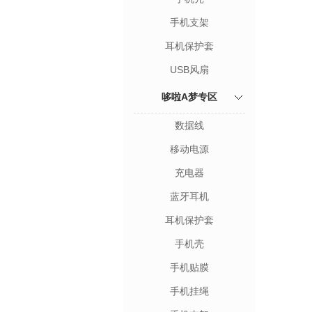
手机支架
耳机保护套
USB风扇
哆啦A梦专区
数据线
移动电源
充电器
蓝牙耳机
耳机保护套
手机壳
手机贴膜
手机挂绳