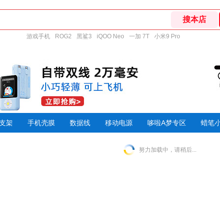
游戏手机
ROG2
黑鲨3
iQOO Neo
一加 7T
小米9 Pro
支架
手机壳膜
数据线
移动电源
哆啦A梦专区
蜡笔
努力加载中，请稍后...