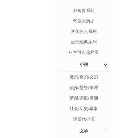
独角兽系列
华章大历史
文化伟人系列
重现经典系列
科学可以这样看
小说
魔幻/奇幻/玄幻
侦探/悬疑/推理
情感/家庭/婚姻
社会/历史/军事
现当代小说
文学