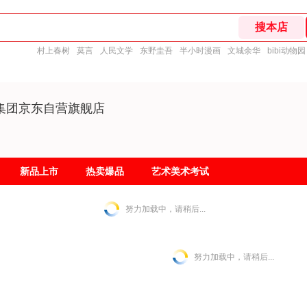
村上春树
莫言
人民文学
东野圭吾
半小时漫画
文城余华
bibi动物园
集团京东自营旗舰店
新品上市
热卖爆品
艺术美术考试
努力加载中，请稍后...
努力加载中，请稍后...