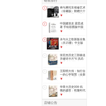
销售排行
禅与摩托车维修艺术
1
（珍藏版）附赠六十
页精美别册，外国文
￥
学小说一场对价值的
探寻告别精神内耗
中国建筑史 梁思成
2
小说
著 手绘彩图版中国
建筑传统文化学术历
￥
史研究古建筑古代物
质文化丛书
冰与火之歌新版全集
3
（共15册）中文版
本权利的游戏乔治马
￥
丁奇幻小说彩虹版屈
畅外国小说美剧原著
张宏杰历史三部曲送
4
小说
关键词卡片*6 洪武-
朱元璋的成与败+饥
￥
饿的盛世+千年悖论
中国历史研究明清历
王阳明大传：知行合
5
史人物华章大历史
一的心学智慧（全新
修订版共3册）王守
￥
仁知行合一心学中国
古代史儒学人生中国
华章大历史008·饥
6
哲学
饿的盛世：乾隆时代
的得与失（第2版）
￥
张宏杰著读懂大清王
朝的繁华和隐忧
店铺公告