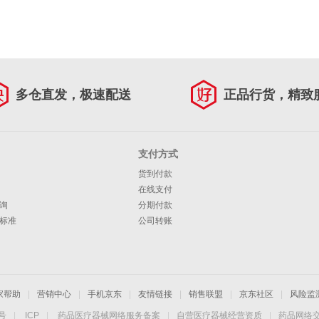
多仓直发，极速配送
正品行货，精致
支付方式
货到付款
在线支付
询
分期付款
标准
公司转账
家帮助
|
营销中心
|
手机京东
|
友情链接
|
销售联盟
|
京东社区
|
风险监
4号
|
ICP
|
药品医疗器械网络服务备案
|
自营医疗器械经营资质
|
药品网络