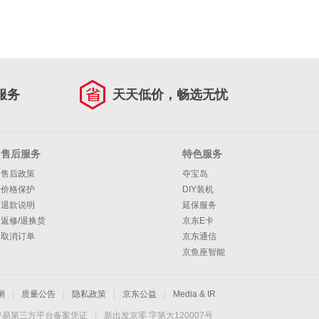
服务
天天低价，畅选无忧
售后服务
特色服务
售后政策
夺宝岛
价格保护
DIY装机
退款说明
延保服务
返修/退换货
京东E卡
取消订单
京东通信
京鱼座智能
测
|
质量公告
|
隐私政策
|
京东公益
|
Media & IR
交易第三方平台备案凭证
|
新出发京零 字第大120007号