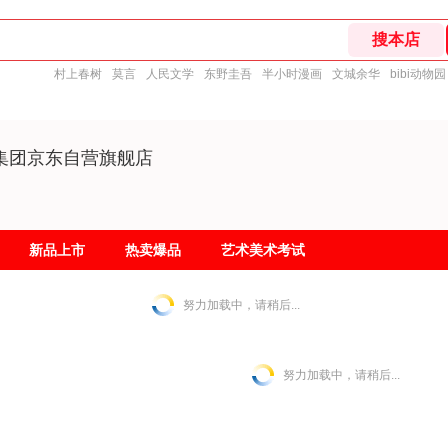
村上春树
莫言
人民文学
东野圭吾
半小时漫画
文城余华
bibi动物园
集团京东自营旗舰店
新品上市
热卖爆品
艺术美术考试
努力加载中，请稍后...
努力加载中，请稍后...