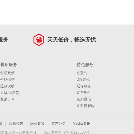
服务
天天低价，畅选无忧
售后服务
特色服务
售后政策
夺宝岛
价格保护
DIY装机
退款说明
延保服务
返修/退换货
京东E卡
取消订单
京东通信
京鱼座智能
测
|
质量公告
|
隐私政策
|
京东公益
|
Media & IR
交易第三方平台备案凭证
|
新出发京零 字第大120007号