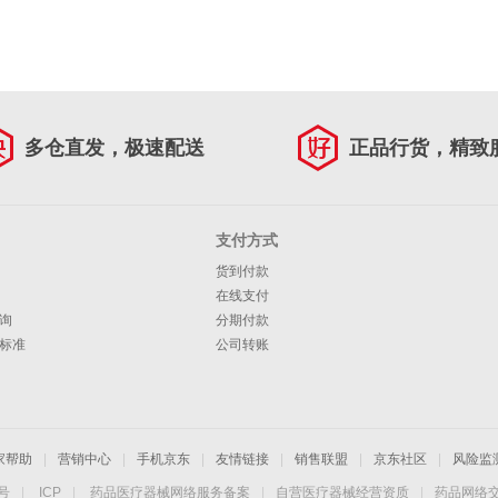
多仓直发，极速配送
正品行货，精致
支付方式
货到付款
在线支付
询
分期付款
标准
公司转账
家帮助
|
营销中心
|
手机京东
|
友情链接
|
销售联盟
|
京东社区
|
风险监
4号
|
ICP
|
药品医疗器械网络服务备案
|
自营医疗器械经营资质
|
药品网络