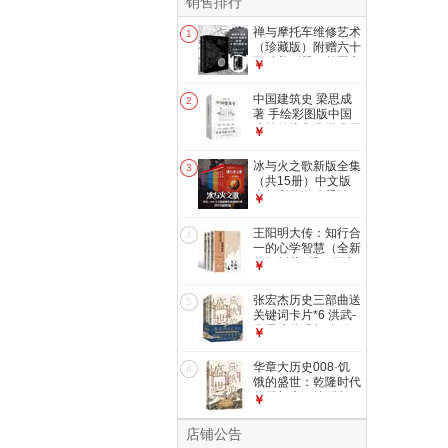
销售排行
禅与摩托车维修艺术
1
（珍藏版）附赠六十
页精美别册，外国文
￥
学小说一场对价值的
探寻告别精神内耗
中国建筑史 梁思成
2
小说
著 手绘彩图版中国
建筑传统文化学术历
￥
史研究古建筑古代物
质文化丛书
冰与火之歌新版全集
3
（共15册）中文版
本权利的游戏乔治马
￥
丁奇幻小说彩虹版屈
畅外国小说美剧原著
王阳明大传：知行合
4
小说
一的心学智慧（全新
修订版共3册）王守
￥
仁知行合一心学中国
古代史儒学人生中国
张宏杰历史三部曲送
5
哲学
关键词卡片*6 洪武-
朱元璋的成与败+饥
￥
饿的盛世+千年悖论
中国历史研究明清历
华章大历史008·饥
6
史人物华章大历史
饿的盛世：乾隆时代
的得与失（第2版）
￥
张宏杰著读懂大清王
朝的繁华和隐忧
店铺公告