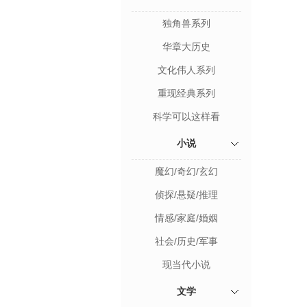
独角兽系列
华章大历史
文化伟人系列
重现经典系列
科学可以这样看
小说
魔幻/奇幻/玄幻
侦探/悬疑/推理
情感/家庭/婚姻
社会/历史/军事
现当代小说
文学