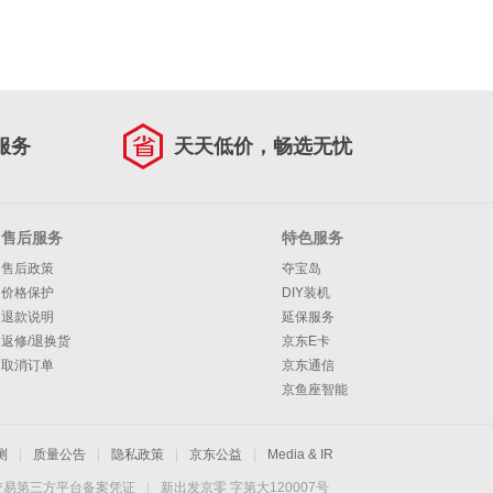
服务
天天低价，畅选无忧
售后服务
特色服务
售后政策
夺宝岛
价格保护
DIY装机
退款说明
延保服务
返修/退换货
京东E卡
取消订单
京东通信
京鱼座智能
测
|
质量公告
|
隐私政策
|
京东公益
|
Media & IR
交易第三方平台备案凭证
|
新出发京零 字第大120007号