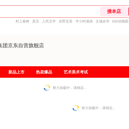
村上春树
莫言
人民文学
东野圭吾
半小时漫画
文城余华
bibi动物园
集团京东自营旗舰店
新品上市
热卖爆品
艺术美术考试
努力加载中，请稍后...
努力加载中，请稍后...