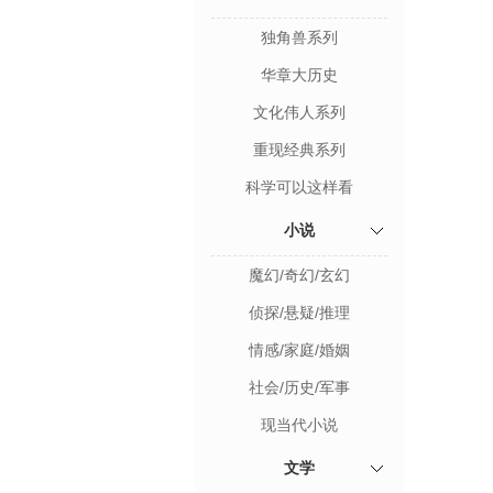
独角兽系列
华章大历史
文化伟人系列
重现经典系列
科学可以这样看
小说
魔幻/奇幻/玄幻
侦探/悬疑/推理
情感/家庭/婚姻
社会/历史/军事
现当代小说
文学