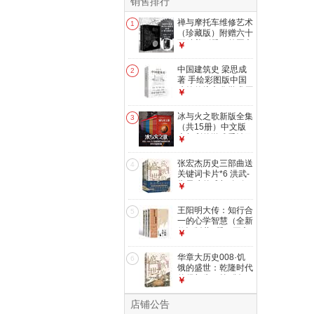
销售排行
禅与摩托车维修艺术
1
（珍藏版）附赠六十
页精美别册，外国文
￥
学小说一场对价值的
探寻告别精神内耗
中国建筑史 梁思成
2
小说
著 手绘彩图版中国
建筑传统文化学术历
￥
史研究古建筑古代物
质文化丛书
冰与火之歌新版全集
3
（共15册）中文版
本权利的游戏乔治马
￥
丁奇幻小说彩虹版屈
畅外国小说美剧原著
张宏杰历史三部曲送
4
小说
关键词卡片*6 洪武-
朱元璋的成与败+饥
￥
饿的盛世+千年悖论
中国历史研究明清历
王阳明大传：知行合
5
史人物华章大历史
一的心学智慧（全新
修订版共3册）王守
￥
仁知行合一心学中国
古代史儒学人生中国
华章大历史008·饥
6
哲学
饿的盛世：乾隆时代
的得与失（第2版）
￥
张宏杰著读懂大清王
朝的繁华和隐忧
店铺公告