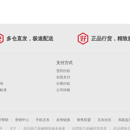
多仓直发，极速配送
正品行货，精致
支付方式
货到付款
在线支付
询
分期付款
标准
公司转账
家帮助
|
营销中心
|
手机京东
|
友情链接
|
销售联盟
|
京东社区
|
风险监
4号
|
ICP
|
药品医疗器械网络服务备案
|
自营医疗器械经营资质
|
药品网络